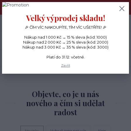
PŘÁNÍČKA a PAPÍROVÉ DÁRKY odesílám každý den, KREATIVNÍ
MATERIÁL pouze v pondělí ráno.
Velký výprodej skladu!
+420 734 380 930
0
ks
CZK
0 Kč
(Po-Ne, 8-20 hod.)
🎉 ČÍM VÍC NAKOUPÍTE, TÍM VÍC UŠETŘÍTE! 🎉
Nákup nad 1 000 Kč → 15 % sleva (kód: 1000)
Menu
Nákup nad 2 000 Kč → 25 % sleva (kód: 2000)
Nákup nad 3 000 Kč → 35 % sleva (kód: 3000)
Platí do 31.12. včetně.
Hledat
Zavřít
Objevte, co je u nás
nového a čím si udělat
radost
Novinky
Vybrali jsme pro vás
Akce