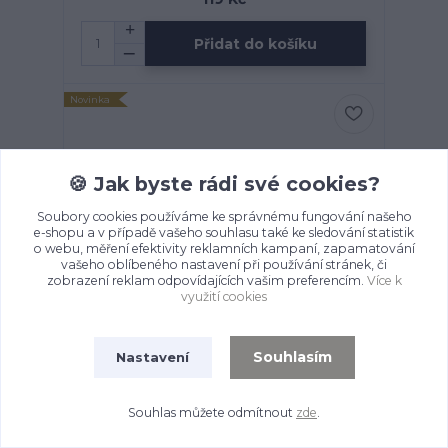
Přidat do košíku
Novinka
🍪 Jak byste rádi své cookies?
Soubory cookies používáme ke správnému fungování našeho
e-shopu a v případě vašeho souhlasu také ke sledování statistik
o webu, měření efektivity reklamních kampaní, zapamatování
vašeho oblíbeného nastavení při používání stránek, či
zobrazení reklam odpovídajících vašim preferencím.
Více k
využití cookies
Souhlasím
Nastavení
OBÁLKA NA PENÍZE - "Pro radost" s
kytičkami (889)
Skladem: 1
149 Kč
Souhlas můžete odmítnout
zde
.