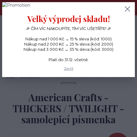
PŘÁNÍČKA a PAPÍROVÉ DÁRKY odesílám každý den, KREATIVNÍ
MATERIÁL pouze v pondělí ráno.
Velký výprodej skladu!
+420 734 380 930
0
ks
CZK
0 Kč
(Po-Ne, 8-20 hod.)
🎉 ČÍM VÍC NAKOUPÍTE, TÍM VÍC UŠETŘÍTE! 🎉
Nákup nad 1 000 Kč → 15 % sleva (kód: 1000)
Menu
Nákup nad 2 000 Kč → 25 % sleva (kód: 2000)
Nákup nad 3 000 Kč → 35 % sleva (kód: 3000)
Platí do 31.12. včetně.
Hledat
Zavřít
Úvod
SAMOLEPKY
American Crafts - THICKERS / TWILIGHT - samolepicí
písmenka
American Crafts -
THICKERS / TWILIGHT -
samolepicí písmenka