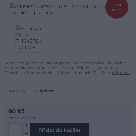
- 50 %
159 Kč
Samolepicí písmenka pro scrapbooking a cardmaking - ke zdobení
scrapbookových stránek, přáníček, visaček, deníků, nebo pro alba
Project Life. 2 archy v balení. Velikost písmenek: 1,2 - 1,5 cm.
celý popis
Dostupnost
Skladem: 1
80 Kč
66 Kč
bez DPH
Přidat do košíku