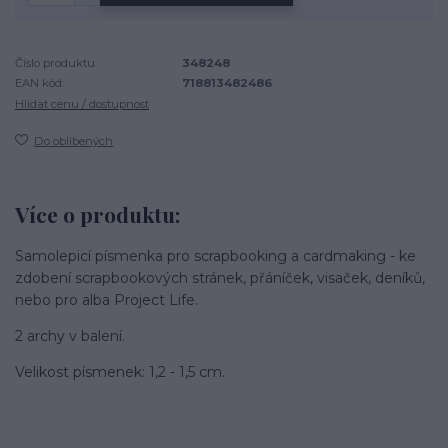
Číslo produktu:
348248
EAN kód:
718813482486
Hlídat cenu / dostupnost
Do oblíbených
Více o produktu:
Samolepicí písmenka pro scrapbooking a cardmaking - ke
zdobení scrapbookových stránek, přáníček, visaček, deníků,
nebo pro alba Project Life.
2 archy v balení.
Velikost písmenek: 1,2 - 1,5 cm.