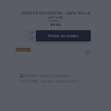
PŘÁNÍ K NAROZENINÁM - rybičky "Něco si
přej" (918)
Skladem: 1
99 Kč
Přidat do košíku
Novinka