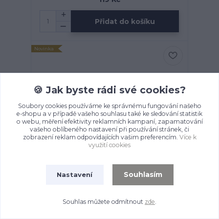
Přidat do košíku
Novinka
🍪 Jak byste rádi své cookies?
Soubory cookies používáme ke správnému fungování našeho
e-shopu a v případě vašeho souhlasu také ke sledování statistik
o webu, měření efektivity reklamních kampaní, zapamatování
vašeho oblíbeného nastavení při používání stránek, či
zobrazení reklam odpovídajících vašim preferencím.
Více k
využití cookies
Souhlasím
Nastavení
PŘÁNÍ K NAROZENINÁM - retro psací stroj
(892)
Skladem: 1
119 Kč
Souhlas můžete odmítnout
zde
.