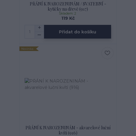
PŘÁNÍ K NAROZENINÁM / SVATEBNÍ -
kytičky na dřevě (917)
Skladem: 2
119 Kč
Přidat do košíku
Novinka
PŘÁNÍ K NAROZENINÁM - akvarelové luční
kvítí (916)