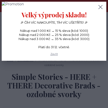
PŘÁNÍČKA a PAPÍROVÉ DÁRKY odesílám každý den, KREATIVNÍ
MATERIÁL pouze v pondělí ráno.
Velký výprodej skladu!
+420 734 380 930
0
ks
CZK
0 Kč
(Po-Ne, 8-20 hod.)
🎉 ČÍM VÍC NAKOUPÍTE, TÍM VÍC UŠETŘÍTE! 🎉
Nákup nad 1 000 Kč → 15 % sleva (kód: 1000)
Menu
Nákup nad 2 000 Kč → 25 % sleva (kód: 2000)
Nákup nad 3 000 Kč → 35 % sleva (kód: 3000)
Platí do 31.12. včetně.
Hledat
Zavřít
Úvod
SAMOLEPKY
Simple Stories - HERE + THERE Decorative Brads -
ozdobné svorky
Simple Stories - HERE +
THERE Decorative Brads -
ozdobné svorky