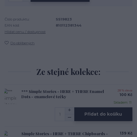
Číslo produktu:
SS19823
EAN kód:
810112381344
Hlídat cenu / dostupnost
Do oblíbených
Ze stejné kolekce:
*** Simple Stories - HERE + THERE Enamel
28 % sleva
100 Kč
Dots - enamelové tečky
Skladem: 11
Přidat do košíku
Simple Stories - HERE + THERE Chipboards -
139 Kč