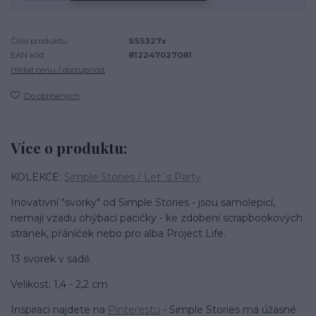
Číslo produktu:
SS5327x
EAN kód:
812247027081
Hlídat cenu / dostupnost
Do oblíbených
Více o produktu:
KOLEKCE:
Simple Stories / Let´s Party
Inovativní "svorky" od Simple Stories - jsou samolepicí,
nemají vzadu ohýbací pacičky - ke zdobení scrapbookových
stránek, přáníček nebo pro alba Project Life.
13 svorek v sadě.
Velikost: 1,4 - 2,2 cm
Inspiraci najdete na
Pinterestu
- Simple Stories má úžasné