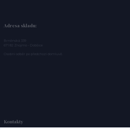
Adresa skladu:
Brněnská 339
671 82 Znojmo - Dobšice
Osobní odběr po předchozí domluvě.
Kontakty