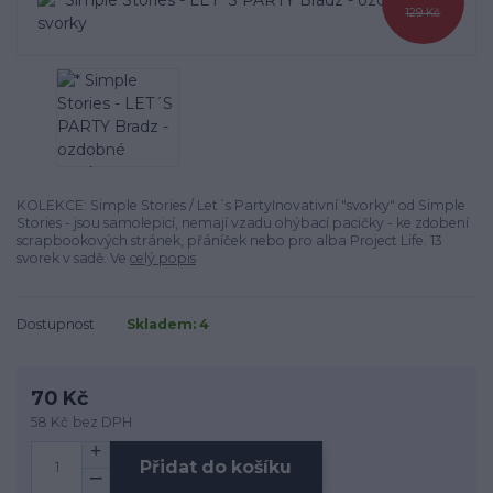
129 Kč
KOLEKCE: Simple Stories / Let´s PartyInovativní "svorky" od Simple
Stories - jsou samolepicí, nemají vzadu ohýbací pacičky - ke zdobení
scrapbookových stránek, přáníček nebo pro alba Project Life. 13
svorek v sadě. Ve
celý popis
Dostupnost
Skladem: 4
70 Kč
58 Kč
bez DPH
Přidat do košíku