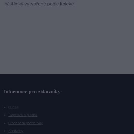
nástěnky vytvořené podle kolekcí.
Informace pro zákazníky:
O nás
Doprava a platba
Obchodní podmínky
Kontakty