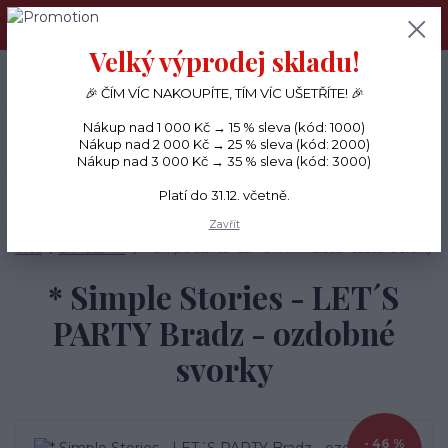
PŘÁNÍČKA a PAPÍROVÉ DÁRKY odesílám každý den, KREATIVNÍ
MATERIÁL pouze v pondělí ráno.
Velký výprodej skladu!
+420 734 380 930
0
ks
CZK
0 Kč
(Po-Ne, 8-20 hod.)
🎉 ČÍM VÍC NAKOUPÍTE, TÍM VÍC UŠETŘÍTE! 🎉
Nákup nad 1 000 Kč → 15 % sleva (kód: 1000)
Menu
Nákup nad 2 000 Kč → 25 % sleva (kód: 2000)
Nákup nad 3 000 Kč → 35 % sleva (kód: 3000)
Platí do 31.12. včetně.
Hledat
Zavřít
Úvod
SAMOLEPKY
* Simple Stories - LET´S PARTY Bradz - ozdobné svorky
* Simple Stories - LET´S
PARTY Bradz - ozdobné
svorky
- 46 %