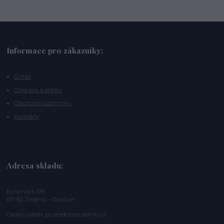
Informace pro zákazníky:
O nás
Doprava a platba
Obchodní podmínky
Kontakty
Adresa skladu:
Brněnská 339
671 82 Znojmo - Dobšice
Osobní odběr po předchozí domluvě.