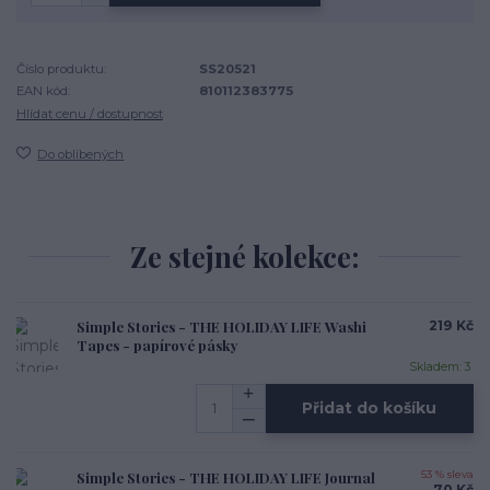
Číslo produktu:
SS20521
EAN kód:
810112383775
Hlídat cenu / dostupnost
Do oblíbených
Ze stejné kolekce:
Simple Stories - THE HOLIDAY LIFE Washi
219 Kč
Tapes - papírové pásky
Skladem: 3
Přidat do košíku
Simple Stories - THE HOLIDAY LIFE Journal
53 % sleva
70 Kč