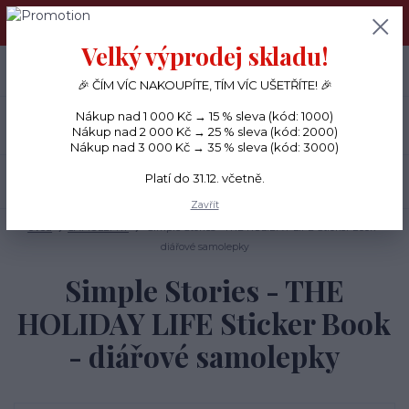
PŘÁNÍČKA a PAPÍROVÉ DÁRKY odesílám každý den, KREATIVNÍ
MATERIÁL pouze v pondělí ráno.
Velký výprodej skladu!
+420 734 380 930
0
ks
CZK
0 Kč
(Po-Ne, 8-20 hod.)
🎉 ČÍM VÍC NAKOUPÍTE, TÍM VÍC UŠETŘÍTE! 🎉
Nákup nad 1 000 Kč → 15 % sleva (kód: 1000)
Menu
Nákup nad 2 000 Kč → 25 % sleva (kód: 2000)
Nákup nad 3 000 Kč → 35 % sleva (kód: 3000)
Platí do 31.12. včetně.
Hledat
Zavřít
Úvod
SAMOLEPKY
Simple Stories - THE HOLIDAY LIFE Sticker Book -
diářové samolepky
Simple Stories - THE
HOLIDAY LIFE Sticker Book
- diářové samolepky