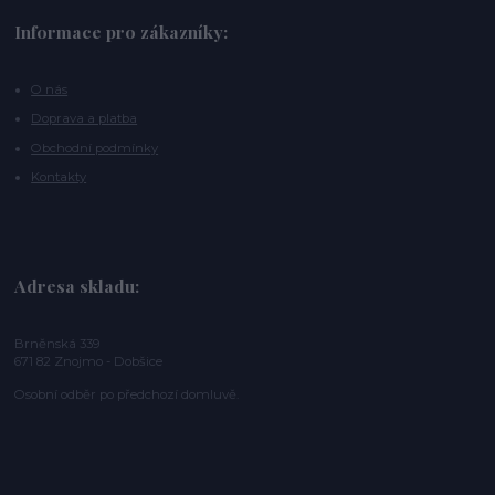
Informace pro zákazníky:
O nás
Doprava a platba
Obchodní podmínky
Kontakty
Adresa skladu:
Brněnská 339
671 82 Znojmo - Dobšice
Osobní odběr po předchozí domluvě.