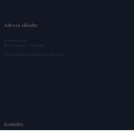
Adresa skladu:
Brněnská 339
671 82 Znojmo - Dobšice
Osobní odběr po předchozí domluvě.
Kontakty