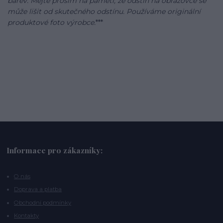
barev. Mějte prosím na paměti, že odstín na obrazovce se
může lišit od skutečného odstínu. Používáme originální
produktové foto výrobce.
***
Informace pro zákazníky:
O nás
Doprava a platba
Obchodní podmínky
Kontakty