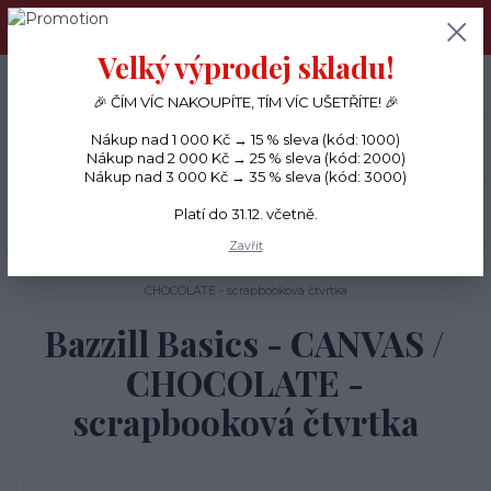
PŘÁNÍČKA a PAPÍROVÉ DÁRKY odesílám každý den, KREATIVNÍ
MATERIÁL pouze v pondělí ráno.
Velký výprodej skladu!
+420 734 380 930
0
ks
CZK
0 Kč
(Po-Ne, 8-20 hod.)
🎉 ČÍM VÍC NAKOUPÍTE, TÍM VÍC UŠETŘÍTE! 🎉
Nákup nad 1 000 Kč → 15 % sleva (kód: 1000)
Menu
Nákup nad 2 000 Kč → 25 % sleva (kód: 2000)
Nákup nad 3 000 Kč → 35 % sleva (kód: 3000)
Hledat
Platí do 31.12. včetně.
Zavřít
Úvod
PAPÍRY
Jednobarevné papíry
Bazzill Basics - CANVAS /
CHOCOLATE - scrapbooková čtvrtka
Bazzill Basics - CANVAS /
CHOCOLATE -
scrapbooková čtvrtka