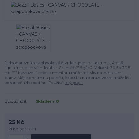
Jednobarevná scrapbooková čtvrtka s jemnou texturou. Acid &
lignin free, archivální kvalita. Gramáž: 216 g/m2. Velikost: 30,5 x 30,5
cm. *** Nastavení vašeho monitoru může mít vliv na zobrazení
barev. Mějte prosím na paměti, že odstín na obrazovce se může lišit
od skutečného odstínu. Používá
celý popis
Dostupnost
Skladem: 8
25 Kč
21 Kč
bez DPH