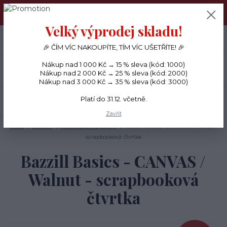
PŘÁNÍČKA a PAPÍROVÉ DÁRKY odesílám každý den, KREATIVNÍ
MATERIÁL pouze v pondělí ráno.
Velký výprodej skladu!
+420 734 380 930
0
ks
CZK
0 Kč
(Po-Ne, 8-20 hod.)
🎉 ČÍM VÍC NAKOUPÍTE, TÍM VÍC UŠETŘÍTE! 🎉
Nákup nad 1 000 Kč → 15 % sleva (kód: 1000)
Menu
Nákup nad 2 000 Kč → 25 % sleva (kód: 2000)
Nákup nad 3 000 Kč → 35 % sleva (kód: 3000)
Platí do 31.12. včetně.
Hledat
Zavřít
Úvod
PAPÍRY
Jednobarevné papíry
Bazzill Basics - CANVAS / Walnut -
scrapbooková čtvrtka
Bazzill Basics - CANVAS /
Walnut - scrapbooková
čtvrtka