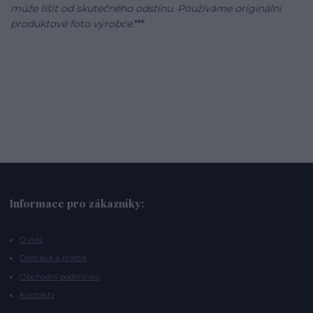
může lišit od skutečného odstínu. Používáme originální
produktové foto výrobce.
***
Informace pro zákazníky:
O nás
Doprava a platba
Obchodní podmínky
Kontakty