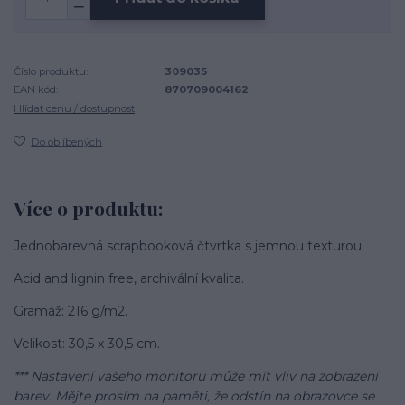
Číslo produktu:
309035
EAN kód:
870709004162
Hlídat cenu / dostupnost
Do oblíbených
Více o produktu:
Jednobarevná scrapbooková čtvrtka s jemnou texturou.
Acid and lignin free, archivální kvalita.
Gramáž: 216 g/m2.
Velikost: 30,5 x 30,5 cm.
*** Nastavení vašeho monitoru může mít vliv na zobrazení
barev. Mějte prosím na paměti, že odstín na obrazovce se