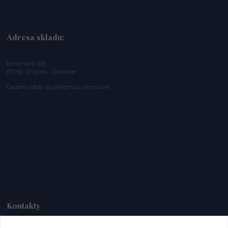
Adresa skladu:
Brněnská 339
671 82 Znojmo - Dobšice
Osobní odběr po předchozí domluvě.
Kontakty