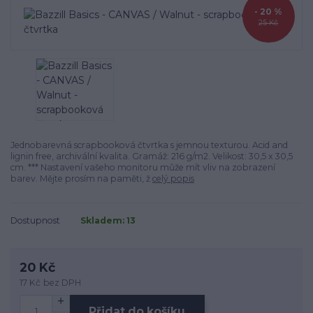
- 20 %
25 Kč
Jednobarevná scrapbooková čtvrtka s jemnou texturou. Acid and
lignin free, archivální kvalita. Gramáž: 216 g/m2. Velikost: 30,5 x 30,5
cm. *** Nastavení vašeho monitoru může mít vliv na zobrazení
barev. Mějte prosím na paměti, ž
celý popis
Dostupnost
Skladem: 13
20 Kč
17 Kč
bez DPH
Přidat do košíku