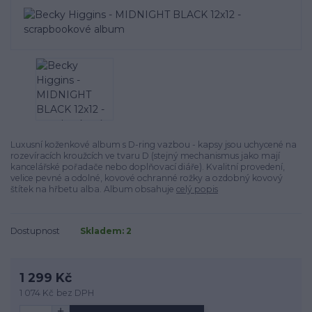
Luxusní koženkové album s D-ring vazbou - kapsy jsou uchycené na
rozevíracích kroužcích ve tvaru D (stejný mechanismus jako mají
kancelářské pořadače nebo doplňovací diáře). Kvalitní provedení,
velice pevné a odolné, kovové ochranné rožky a ozdobný kovový
štítek na hřbetu alba. Album obsahuje
celý popis
Dostupnost
Skladem: 2
1 299 Kč
1 074 Kč
bez DPH