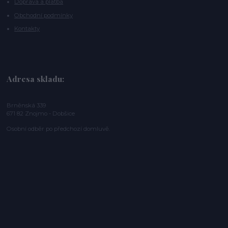
Doprava a platba
Obchodní podmínky
Kontakty
Adresa skladu:
Brněnská 339
671 82 Znojmo - Dobšice
Osobní odběr po předchozí domluvě.