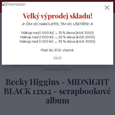
PŘÁNÍČKA a PAPÍROVÉ DÁRKY odesílám každý den, KREATIVNÍ
MATERIÁL pouze v pondělí ráno.
Velký výprodej skladu!
+420 734 380 930
0
ks
CZK
0 Kč
(Po-Ne, 8-20 hod.)
🎉 ČÍM VÍC NAKOUPÍTE, TÍM VÍC UŠETŘÍTE! 🎉
Nákup nad 1 000 Kč → 15 % sleva (kód: 1000)
Menu
Nákup nad 2 000 Kč → 25 % sleva (kód: 2000)
Nákup nad 3 000 Kč → 35 % sleva (kód: 3000)
Platí do 31.12. včetně.
Hledat
Zavřít
Úvod
ALBA A DIÁŘE
Becky Higgins - MIDNIGHT BLACK 12x12 -
scrapbookové album
Becky Higgins - MIDNIGHT
BLACK 12x12 - scrapbookové
album