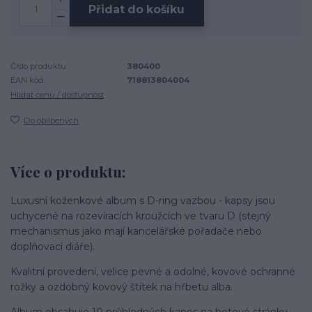
Přidat do košíku
Číslo produktu:
380400
EAN kód:
718813804004
Hlídat cenu / dostupnost
Do oblíbených
Více o produktu:
Luxusní koženkové album s D-ring vazbou - kapsy jsou
uchycené na rozevíracích kroužcích ve tvaru D (stejný
mechanismus jako mají kancelářské pořadače nebo
doplňovací diáře).
Kvalitní provedení, velice pevné a odolné, kovové ochranné
rožky a ozdobný kovový štítek na hřbetu alba.
Album obsahuje 10 průhledných kapes na hotové stránky,