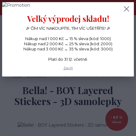
PŘÁNÍČKA a PAPÍROVÉ DÁRKY odesílám každý den, KREATIVNÍ
MATERIÁL pouze v pondělí ráno.
Velký výprodej skladu!
+420 734 380 930
0
ks
CZK
0 Kč
(Po-Ne, 8-20 hod.)
🎉 ČÍM VÍC NAKOUPÍTE, TÍM VÍC UŠETŘÍTE! 🎉
Nákup nad 1 000 Kč → 15 % sleva (kód: 1000)
Menu
Nákup nad 2 000 Kč → 25 % sleva (kód: 2000)
Nákup nad 3 000 Kč → 35 % sleva (kód: 3000)
Platí do 31.12. včetně.
Hledat
Zavřít
Úvod
SAMOLEPKY
Bella! - BOY Layered Stickers - 3D samolepky
Bella! - BOY Layered
Stickers - 3D samolepky
- 63 %
109 Kč