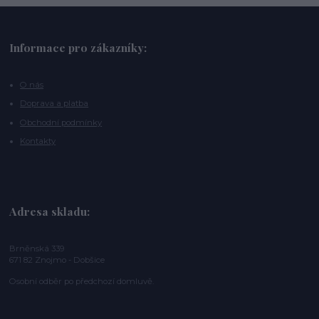
Informace pro zákazníky:
O nás
Doprava a platba
Obchodní podmínky
Kontakty
Adresa skladu:
Brněnská 339
671 82 Znojmo - Dobšice
Osobní odběr po předchozí domluvě.