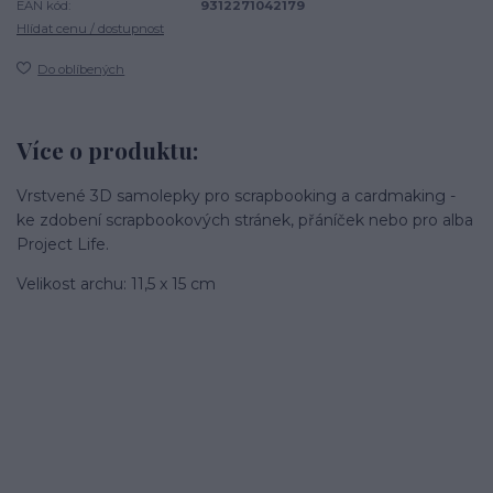
EAN kód:
9312271042179
Hlídat cenu / dostupnost
Do oblíbených
Více o produktu:
Vrstvené 3D samolepky pro scrapbooking a cardmaking -
ke zdobení scrapbookových stránek, přáníček nebo pro alba
Project Life.
Velikost archu: 11,5 x 15 cm