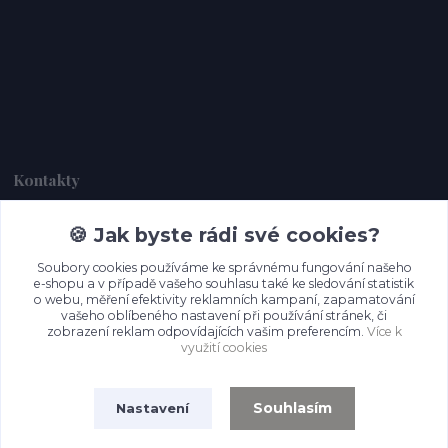
Kontakty
🍪 Jak byste rádi své cookies?
Dagmar Handlová
+420 734 380 930
Soubory cookies používáme ke správnému fungování našeho
(Po-Ne, 8-20 hod.)
e-shopu a v případě vašeho souhlasu také ke sledování statistik
o webu, měření efektivity reklamních kampaní, zapamatování
info@prettypapers.cz
vašeho oblíbeného nastavení při používání stránek, či
zobrazení reklam odpovídajících vašim preferencím.
Více k
využití cookies
Souhlasím
Nastavení