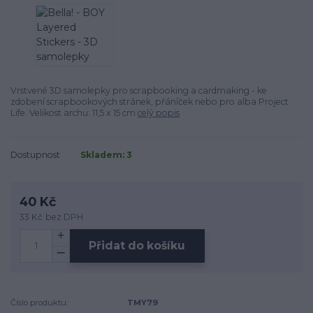
Vrstvené 3D samolepky pro scrapbooking a cardmaking - ke
zdobení scrapbookových stránek, přáníček nebo pro alba Project
Life. Velikost archu: 11,5 x 15 cm
celý popis
Dostupnost
Skladem: 3
40 Kč
33 Kč
bez DPH
Přidat do košíku
Číslo produktu:
TMY79