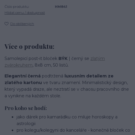
Číslo produktu:
HM841
Hlídat cenu / dostupnost
Do oblíbených
Více o produktu:
Samolepicí post-it bloček
BÝK
| černý se
zlatým
zvěrokruhem
, 8x8 cm, 50 listů.
Elegantní černá
podtržená
luxusním detailem ze
zlatého kartonu
ve tvaru znamení. Minimalistický design,
který vypadá draze, ale neztratí se v chaosu pracovního dne
a vynikne na každém stole.
Pro koho se hodí:
jako dárek pro kamarádku co miluje horoskopy a
astrologii
pro kolegu/kolegyni do kanceláře - konečně bloček co