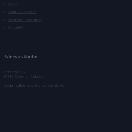
O nás
Doprava a platba
Obchodní podmínky
Kontakty
Adresa skladu:
Brněnská 339
671 82 Znojmo - Dobšice
Osobní odběr po předchozí domluvě.