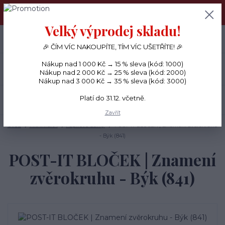
PŘÁNÍČKA a PAPÍROVÉ DÁRKY odesílám každý den, KREATIVNÍ
MATERIÁL pouze v pondělí ráno.
Velký výprodej skladu!
+420 734 380 930
0
ks
CZK
0 Kč
(Po-Ne, 8-20 hod.)
🎉 ČÍM VÍC NAKOUPÍTE, TÍM VÍC UŠETŘÍTE! 🎉
Nákup nad 1 000 Kč → 15 % sleva (kód: 1000)
Menu
Nákup nad 2 000 Kč → 25 % sleva (kód: 2000)
Nákup nad 3 000 Kč → 35 % sleva (kód: 3000)
Platí do 31.12. včetně.
Hledat
Zavřít
Úvod
PŘÁNÍČKA
Papírové dárky
POST-IT BLOČEK | Znamení zvěrokruhu
- Býk (841)
POST-IT BLOČEK | Znamení
zvěrokruhu - Býk (841)