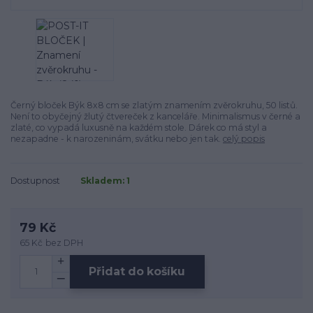
Černý bloček Býk 8x8 cm se zlatým znamením zvěrokruhu, 50 listů.
Není to obyčejný žlutý čtvereček z kanceláře. Minimalismus v černé a
zlaté, co vypadá luxusně na každém stole. Dárek co má styl a
nezapadne - k narozeninám, svátku nebo jen tak.
celý popis
Dostupnost
Skladem: 1
79 Kč
65 Kč
bez DPH
Přidat do košíku