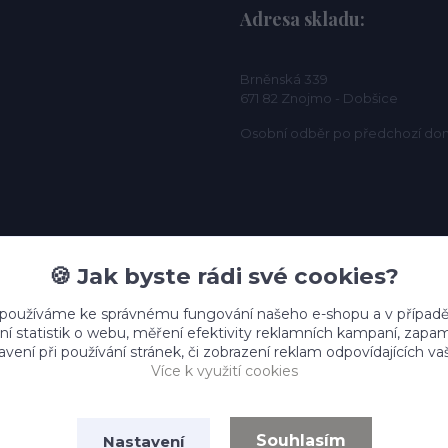
Adresa skladu:
Brněnská 339
671 82 Znojmo - Dobšice
Osobní odběr po předchozí do
🍪 Jak byste rádi své cookies?
 používáme ke správnému fungování našeho e-shopu a v případě
ní statistik o webu, měření efektivity reklamních kampaní, zap
vení při používání stránek, či zobrazení reklam odpovídajících v
Více k využití cookies
Souhlasím
Nastavení