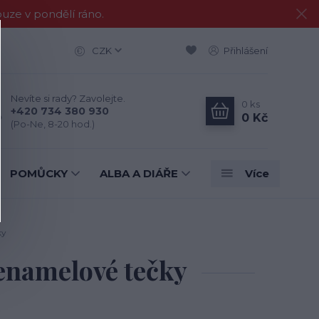
e v pondělí ráno.
CZK
Přihlášení
Nevíte si rady? Zavolejte.
0
ks
+420 734 380 930
0 Kč
(Po-Ne, 8-20 hod.)
POMŮCKY
ALBA A DIÁŘE
Více
ky
enamelové tečky