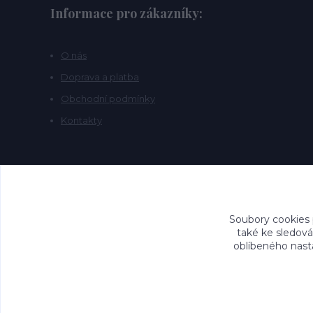
Informace pro zákazníky:
O nás
Doprava a platba
Obchodní podmínky
Kontakty
Soubory cookies
také ke sledová
oblíbeného nasta