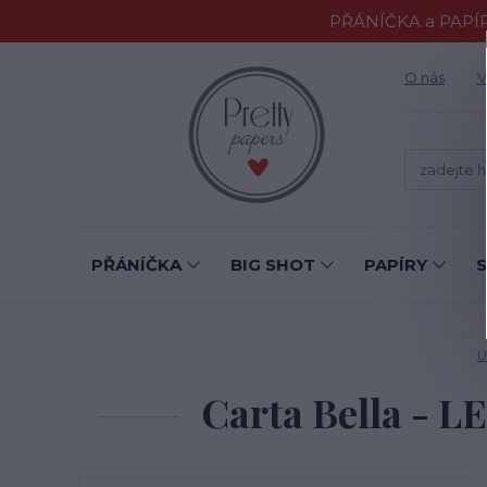
PŘÁNÍČKA a PAPÍR
O nás
V
PŘÁNÍČKA
BIG SHOT
PAPÍRY
Ú
Carta Bella - 