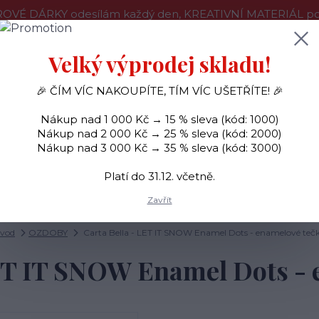
OVÉ DÁRKY odesílám každý den, KREATIVNÍ MATERIÁL pouz
še o nákupu
Kontakty
Doprava a platba
Velký výprodej skladu!
🎉 ČÍM VÍC NAKOUPÍTE, TÍM VÍC UŠETŘÍTE! 🎉
Hledat
Nákup nad 1 000 Kč → 15 % sleva (kód: 1000)
Nákup nad 2 000 Kč → 25 % sleva (kód: 2000)
Nákup nad 3 000 Kč → 35 % sleva (kód: 3000)
SAMOLEPKY
OZDOBY
RAZÍTKA
BARVY
Platí do 31.12. včetně.
Zavřít
vod
OZDOBY
Carta Bella - LET IT SNOW Enamel Dots - enamelové teč
LET IT SNOW Enamel Dots - 