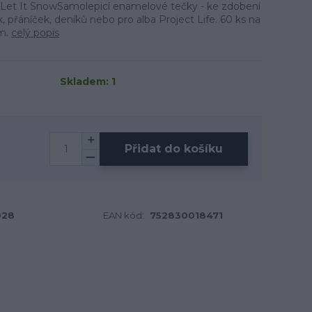
 Let It SnowSamolepicí enamelové tečky - ke zdobení
 přáníček, deníků nebo pro alba Project Life. 60 ks na
mm.
celý popis
Skladem: 1
Přidat do košíku
028
EAN kód:
752830018471