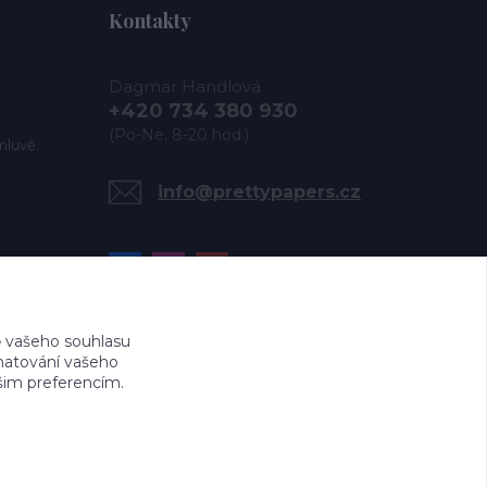
Kontakty
Dagmar Handlová
+420 734 380 930
(Po-Ne, 8-20 hod.)
mluvě.
info@prettypapers.cz
 vašeho souhlasu
amatování vašeho
ašim preferencím.