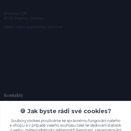
Brněnská 339
671 82 Znojmo - Dobšice
Osobní odběr po předchozí domluvě.
Kontakty
🍪 Jak byste rádi své cookies?
Dagmar Handlová
+420 734 380 930
Soubory cookies používáme ke správnému fungování našeho
(Po-Ne, 8-20 hod.)
e-shopu a v případě vašeho souhlasu také ke sledování statistik
o webu, měření efektivity reklamních kampaní, zapamatování