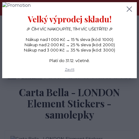
PŘÁNÍČKA a PAPÍROVÉ DÁRKY odesílám každý den, KREATIVNÍ
MATERIÁL pouze v pondělí ráno.
Velký výprodej skladu!
+420 734 380 930
0
ks
CZK
0 Kč
(Po-Ne, 8-20 hod.)
🎉 ČÍM VÍC NAKOUPÍTE, TÍM VÍC UŠETŘÍTE! 🎉
Nákup nad 1 000 Kč → 15 % sleva (kód: 1000)
Menu
Nákup nad 2 000 Kč → 25 % sleva (kód: 2000)
Nákup nad 3 000 Kč → 35 % sleva (kód: 3000)
Platí do 31.12. včetně.
Hledat
Zavřít
Úvod
SAMOLEPKY
Carta Bella - LONDON Element Stickers - samolepky
Carta Bella - LONDON
Element Stickers -
samolepky