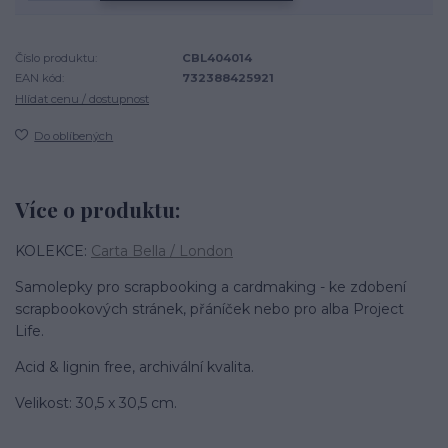
Číslo produktu:
CBL404014
EAN kód:
732388425921
Hlídat cenu / dostupnost
Do oblíbených
Více o produktu:
KOLEKCE:
Carta Bella / London
Samolepky pro scrapbooking a cardmaking - ke zdobení
scrapbookových stránek, přáníček nebo pro alba Project
Life.
Acid & lignin free, archivální kvalita.
Velikost: 30,5 x 30,5 cm.