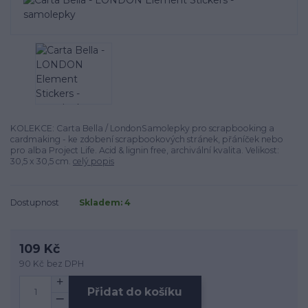
KOLEKCE: Carta Bella / LondonSamolepky pro scrapbooking a
cardmaking - ke zdobení scrapbookových stránek, přáníček nebo
pro alba Project Life. Acid & lignin free, archivální kvalita. Velikost:
30,5 x 30,5 cm.
celý popis
Dostupnost
Skladem: 4
109 Kč
90 Kč
bez DPH
Přidat do košíku