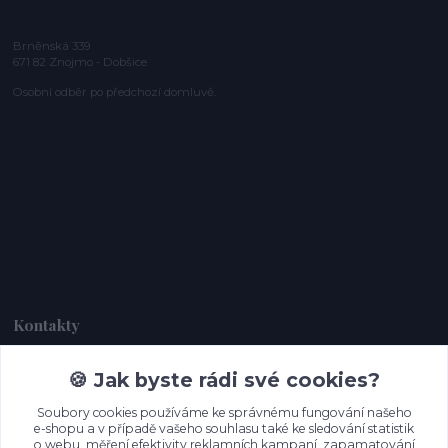
Brněnská 339
671 82 Znojmo - Dobšice
Osobní odběr po předchozí domluvě.
Kontakty
🍪 Jak byste rádi své cookies?
Dagmar Handlová
+420 734 380 930
Soubory cookies používáme ke správnému fungování našeho
(Po-Ne, 8-20 hod.)
e-shopu a v případě vašeho souhlasu také ke sledování statistik
o webu, měření efektivity reklamních kampaní, zapamatování