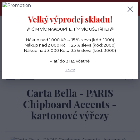
PŘÁNÍČKA a PAPÍROVÉ DÁRKY odesílám každý den, KREATIVNÍ
MATERIÁL pouze v pondělí ráno.
Velký výprodej skladu!
+420 734 380 930
0
ks
CZK
0 Kč
(Po-Ne, 8-20 hod.)
🎉 ČÍM VÍC NAKOUPÍTE, TÍM VÍC UŠETŘÍTE! 🎉
Nákup nad 1 000 Kč → 15 % sleva (kód: 1000)
Menu
Nákup nad 2 000 Kč → 25 % sleva (kód: 2000)
Nákup nad 3 000 Kč → 35 % sleva (kód: 3000)
Platí do 31.12. včetně.
Hledat
Zavřít
Úvod
OZDOBY
Carta Bella - PARIS Chipboard Accents - kartonové výřezy
Carta Bella - PARIS
Chipboard Accents -
kartonové výřezy