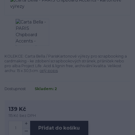
KOLEKCE: Carta Bella / ParisKartonové výřezy pro scrapbooking a
cardmaking - ke zdobení scrapbookových stránek, přáníček nebo
pro alba Project Life. Acid & lignin free, archivální kvalita. Velikost
archu: 15 x 30,5 cm.
celý popis
Dostupnost
Skladem: 2
139 Kč
115 Kč
bez DPH
Přidat do košíku