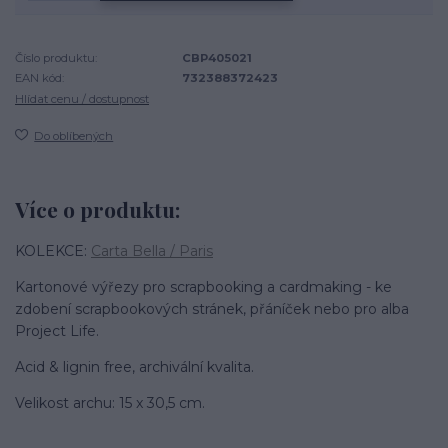
Číslo produktu:
CBP405021
EAN kód:
732388372423
Hlídat cenu / dostupnost
Do oblíbených
Více o produktu:
KOLEKCE:
Carta Bella / Paris
Kartonové výřezy pro scrapbooking a cardmaking - ke
zdobení scrapbookových stránek, přáníček nebo pro alba
Project Life.
Acid & lignin free, archivální kvalita.
Velikost archu: 15 x 30,5 cm.