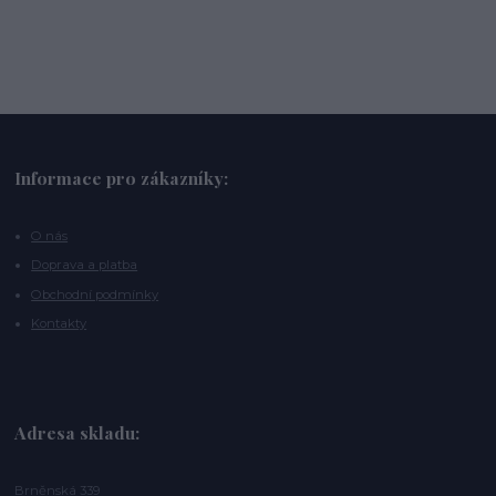
Informace pro zákazníky:
O nás
Doprava a platba
Obchodní podmínky
Kontakty
Adresa skladu:
Brněnská 339