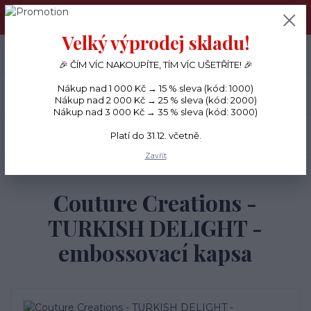
PŘÁNÍČKA a PAPÍROVÉ DÁRKY odesílám každý den, KREATIVNÍ
MATERIÁL pouze v pondělí ráno.
Velký výprodej skladu!
+420 734 380 930
0
ks
CZK
0 Kč
(Po-Ne, 8-20 hod.)
🎉 ČÍM VÍC NAKOUPÍTE, TÍM VÍC UŠETŘÍTE! 🎉
Nákup nad 1 000 Kč → 15 % sleva (kód: 1000)
Menu
Nákup nad 2 000 Kč → 25 % sleva (kód: 2000)
Nákup nad 3 000 Kč → 35 % sleva (kód: 3000)
Hledat
Platí do 31.12. včetně.
Zavřít
Úvod
BIG SHOT
Couture Creations - TURKISH DELIGHT - embossovací kapsa
Couture Creations -
TURKISH DELIGHT -
embossovací kapsa