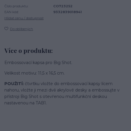
Číslo produktu:
CO723252
EAN kód:
9332839018941
Hlídat cenu / dostupnost
Do oblíbených
Více o produktu:
Embossovací kapsa pro Big Shot.
Velikost motivu: 11,5 x 16,5 cm.
POUŽITÍ:
čtvrtku vložte do embossovací kapsy lícem
nahoru, vložte ji mezi dvě akrylové desky a embossujte v
přístroji Big Shot s otevřenou multifunkční deskou
nastavenou na TAB1.