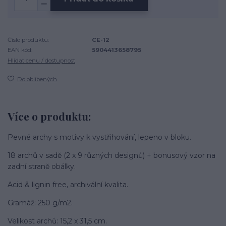
Číslo produktu:
CE-12
EAN kód:
5904413658795
Hlídat cenu / dostupnost
Do oblíbených
Více o produktu:
Pevné archy s motivy k vystřihování, lepeno v bloku.
18 archů v sadě (2 x 9 různých designů) + bonusový vzor na
zadní straně obálky.
Acid & lignin free, archivální kvalita.
Gramáž: 250 g/m2.
Velikost archů: 15,2 x 31,5 cm.