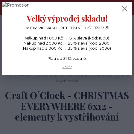
PŘÁNÍČKA a PAPÍROVÉ DÁRKY odesílám každý den, KREATIVNÍ
MATERIÁL pouze v pondělí ráno.
Velký výprodej skladu!
+420 734 380 930
0
ks
CZK
0 Kč
(Po-Ne, 8-20 hod.)
🎉 ČÍM VÍC NAKOUPÍTE, TÍM VÍC UŠETŘÍTE! 🎉
Nákup nad 1 000 Kč → 15 % sleva (kód: 1000)
Menu
Nákup nad 2 000 Kč → 25 % sleva (kód: 2000)
Nákup nad 3 000 Kč → 35 % sleva (kód: 3000)
Platí do 31.12. včetně.
Hledat
Zavřít
Úvod
OZDOBY
Craft O´Clock - CHRISTMAS EVERYWHERE 6x12 - elementy
k vystřihování
Craft O´Clock - CHRISTMAS
EVERYWHERE 6x12 -
elementy k vystřihování