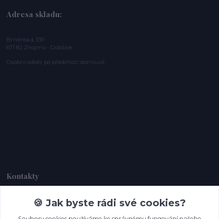
Adresa skladu:
Brněnská 339
671 82 Znojmo - Dobšice
Osobní odběr po předchozí domluvě.
Kontakty
🍪 Jak byste rádi své cookies?
Dagmar Handlová
+420 734 380 930
Soubory cookies používáme ke správnému fungování našeho