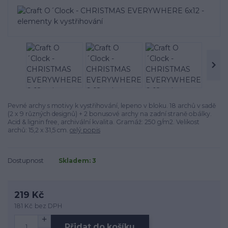
Pevné archy s motivy k vystřihování, lepeno v bloku. 18 archů v sadě
(2 x 9 různých designů) + 2 bonusové archy na zadní straně obálky.
Acid & lignin free, archivální kvalita. Gramáž: 250 g/m2. Velikost
archů: 15,2 x 31,5 cm.
celý popis
Dostupnost
Skladem: 3
219 Kč
181 Kč
bez DPH
Přidat do košíku