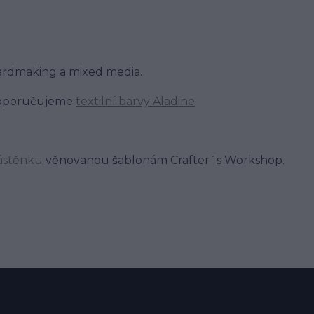
cardmaking a mixed media.
 doporučujeme
textilní barvy Aladine
.
ástěnku
věnovanou šablonám Crafter´s Workshop.