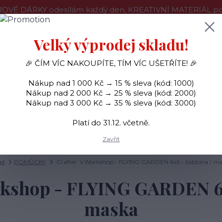
OVÉ DÁRKY odesílám každý den, KREATIVNÍ MATERIÁL pouz
še o nákupu
Kontakty
Doprava a platba
Velký výprodej skladu!
🎉 ČÍM VÍC NAKOUPÍTE, TÍM VÍC UŠETŘÍTE! 🎉
Hledat
Nákup nad 1 000 Kč → 15 % sleva (kód: 1000)
Nákup nad 2 000 Kč → 25 % sleva (kód: 2000)
Nákup nad 3 000 Kč → 35 % sleva (kód: 3000)
SAMOLEPKY
OZDOBY
RAZÍTKA
BARVY
Platí do 31.12. včetně.
Zavřít
od
POMŮCKY
Crafter´s Workshop - FLYING GARDEN 6x6 - šablona / m
rkshop - FLYING GARDEN 6x
maska