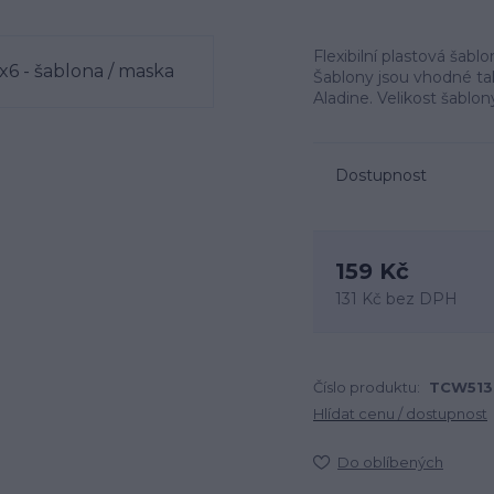
Flexibilní plastová šab
Šablony jsou vhodné tak
Aladine. Velikost šablon
Dostupnost
159 Kč
131 Kč
bez DPH
Číslo produktu:
TCW513
Hlídat cenu / dostupnost
Do oblíbených