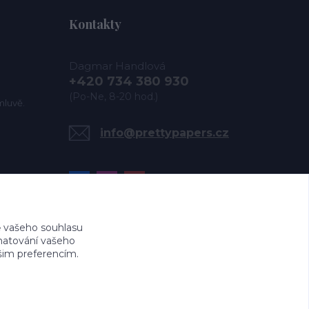
Kontakty
Dagmar Handlová
+420 734 380 930
(Po-Ne, 8-20 hod.)
mluvě.
info@prettypapers.cz
 vašeho souhlasu
amatování vašeho
ašim preferencím.