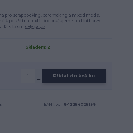
lona pro scrapbooking, cardmaking a mixed media.
é k použití na textil, doporučujeme textilní barvy
y: 15 x 15 cm
celý popis
Skladem: 2
Přidat do košíku
s
EAN kód:
842254025138