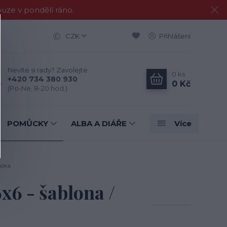
e v pondělí ráno.
CZK
Přihlášení
Nevíte si rady? Zavolejte.
0
ks
+420 734 380 930
0 Kč
(Po-Ne, 8-20 hod.)
POMŮCKY
ALBA A DIÁŘE
Více
aska
6 - šablona /