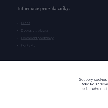
Informace pro zákazníky:
O nás
Doprava a platba
Obchodní podmínky
Kontakty
Soubory cookies
také ke sledová
oblíbeného nasta