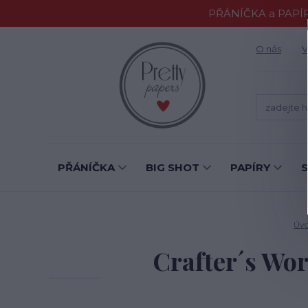
PŘÁNÍČKA a PAPÍR
O nás
V
PŘÁNÍČKA
BIG SHOT
PAPÍRY
Úv
Crafter´s Wo