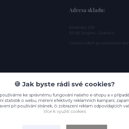
Adresa skladu:
Brněnská 339
671 82 Znojmo - Dobšice
Osobní odběr po předchozí do
🍪 Jak byste rádi své cookies?
 používáme ke správnému fungování našeho e-shopu a v případě
ní statistik o webu, měření efektivity reklamních kampaní, zap
vení při používání stránek, či zobrazení reklam odpovídajících v
Více k využití cookies