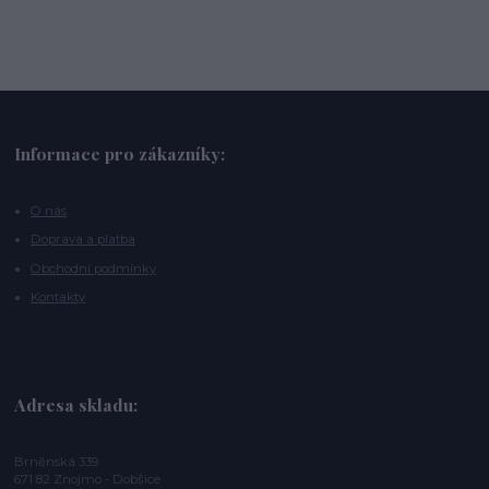
Informace pro zákazníky:
O nás
Doprava a platba
Obchodní podmínky
Kontakty
Adresa skladu:
Brněnská 339
671 82 Znojmo - Dobšice