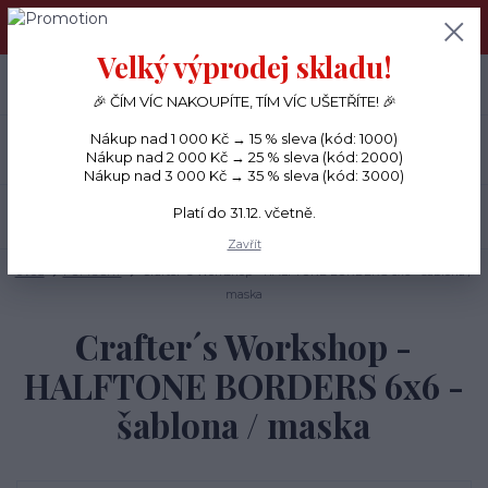
PŘÁNÍČKA a PAPÍROVÉ DÁRKY odesílám každý den, KREATIVNÍ
MATERIÁL pouze v pondělí ráno.
Velký výprodej skladu!
+420 734 380 930
0
ks
CZK
0 Kč
(Po-Ne, 8-20 hod.)
🎉 ČÍM VÍC NAKOUPÍTE, TÍM VÍC UŠETŘÍTE! 🎉
Nákup nad 1 000 Kč → 15 % sleva (kód: 1000)
Menu
Nákup nad 2 000 Kč → 25 % sleva (kód: 2000)
Nákup nad 3 000 Kč → 35 % sleva (kód: 3000)
Platí do 31.12. včetně.
Hledat
Zavřít
Úvod
POMŮCKY
Crafter´s Workshop - HALFTONE BORDERS 6x6 - šablona /
maska
Crafter´s Workshop -
HALFTONE BORDERS 6x6 -
šablona / maska