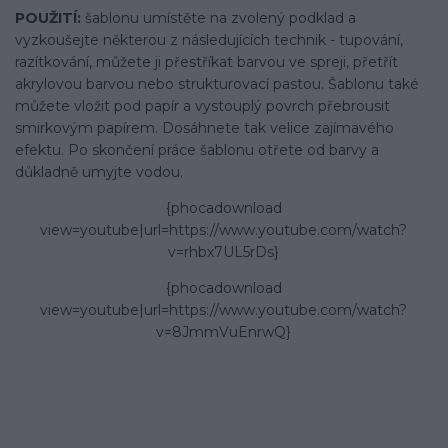
POUŽITÍ:
šablonu umístěte na zvolený podklad a
vyzkoušejte některou z následujících technik - tupování,
razítkování, můžete ji přestříkat barvou ve spreji, přetřít
akrylovou barvou nebo strukturovací pastou. Šablonu také
můžete vložit pod papír a vystouplý povrch přebrousit
smirkovým papírem. Dosáhnete tak velice zajímavého
efektu. Po skončení práce šablonu otřete od barvy a
důkladně umyjte vodou.
{phocadownload
view=youtube|url=https://www.youtube.com/watch?
v=rhbx7UL5rDs}
{phocadownload
view=youtube|url=https://www.youtube.com/watch?
v=8JmmVuEnrwQ}