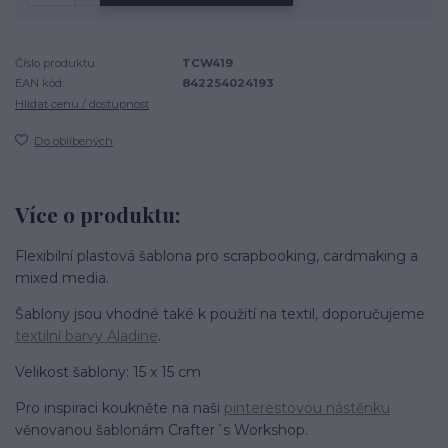
Číslo produktu:
TCW419
EAN kód:
842254024193
Hlídat cenu / dostupnost
Do oblíbených
Více o produktu:
Flexibilní plastová šablona pro scrapbooking, cardmaking a
mixed media.
Šablony jsou vhodné také k použití na textil, doporučujeme
textilní barvy Aladine
.
Velikost šablony: 15 x 15 cm
Pro inspiraci koukněte na naši
pinterestovou nástěnku
věnovanou šablonám Crafter´s Workshop.