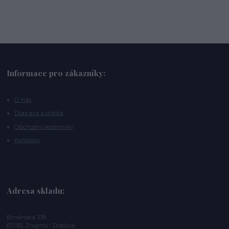
Informace pro zákazníky:
O nás
Doprava a platba
Obchodní podmínky
Kontakty
Adresa skladu:
Brněnská 339
671 82 Znojmo - Dobšice