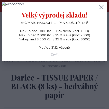
PŘÁNÍČKA a PAPÍROVÉ DÁRKY odesílám každý den, KREATIVNÍ
MATERIÁL pouze v pondělí ráno.
Velký výprodej skladu!
+420 734 380 930
0
ks
CZK
0 Kč
(Po-Ne, 8-20 hod.)
🎉 ČÍM VÍC NAKOUPÍTE, TÍM VÍC UŠETŘÍTE! 🎉
Nákup nad 1 000 Kč → 15 % sleva (kód: 1000)
Menu
Nákup nad 2 000 Kč → 25 % sleva (kód: 2000)
Nákup nad 3 000 Kč → 35 % sleva (kód: 3000)
Platí do 31.12. včetně.
Hledat
Zavřít
Úvod
PAPÍRY
Speciální papíry a fólie
Darice - TISSUE PAPER / BLACK (8
ks) - hedvábný papír
Darice - TISSUE PAPER /
BLACK (8 ks) - hedvábný
papír