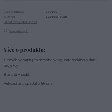
Číslo produktu:
250690
EAN kód:
652695115059
Hlídat cenu / dostupnost
Do oblíbených
Více o produktu:
Hedvábný papír pro scrapbooking, cardmaking a další
projekty.
8 archů v sadě.
Velikost archu: 50,8 x 66 cm