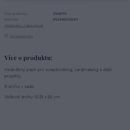
Číslo produktu:
250670
EAN kód:
652695115097
Hlídat cenu / dostupnost
Do oblíbených
Více o produktu:
Hedvábný papír pro scrapbooking, cardmaking a další
projekty.
8 archů v sadě.
Velikost archu: 50,8 x 66 cm