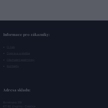
Informace pro zákazníky:
O nás
Doprava a platba
Obchodní podmínky
Kontakty
Adresa skladu:
Brněnská 339
671 82 Znojmo - Dobšice