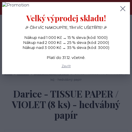
PŘÁNÍČKA a PAPÍROVÉ DÁRKY odesílám každý den, KREATIVNÍ
MATERIÁL pouze v pondělí ráno.
Velký výprodej skladu!
+420 734 380 930
0
ks
CZK
0 Kč
(Po-Ne, 8-20 hod.)
🎉 ČÍM VÍC NAKOUPÍTE, TÍM VÍC UŠETŘÍTE! 🎉
Nákup nad 1 000 Kč → 15 % sleva (kód: 1000)
Menu
Nákup nad 2 000 Kč → 25 % sleva (kód: 2000)
Nákup nad 3 000 Kč → 35 % sleva (kód: 3000)
Platí do 31.12. včetně.
Hledat
Zavřít
Úvod
PAPÍRY
Speciální papíry a fólie
Darice - TISSUE PAPER / VIOLET (8
ks) - hedvábný papír
Darice - TISSUE PAPER /
VIOLET (8 ks) - hedvábný
papír