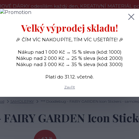
OVÉ DÁRKY odesílám každý den, KREATIVNÍ MATERIÁL pouz
še o nákupu
Kontakty
Doprava a platba
Velký výprodej skladu!
🎉 ČÍM VÍC NAKOUPÍTE, TÍM VÍC UŠETŘÍTE! 🎉
Hledat
Nákup nad 1 000 Kč → 15 % sleva (kód: 1000)
Nákup nad 2 000 Kč → 25 % sleva (kód: 2000)
Nákup nad 3 000 Kč → 35 % sleva (kód: 3000)
SAMOLEPKY
OZDOBY
RAZÍTKA
BARVY
Platí do 31.12. včetně.
Zavřít
od
SAMOLEPKY
*** Doodlebug - FAIRY GARDEN Icon Stickers - samole
- FAIRY GARDEN Icon Stick
- 42 %