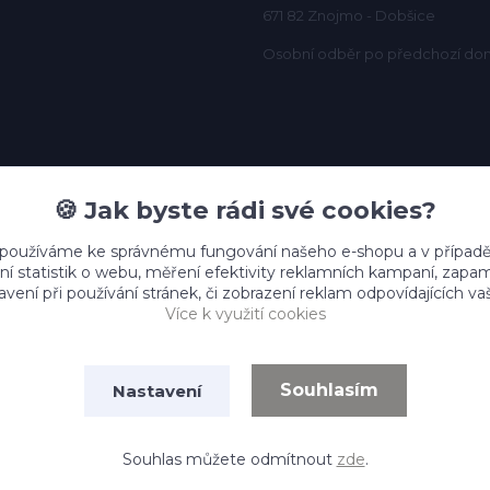
671 82 Znojmo - Dobšice
Osobní odběr po předchozí do
🍪 Jak byste rádi své cookies?
 používáme ke správnému fungování našeho e-shopu a v případě
ní statistik o webu, měření efektivity reklamních kampaní, zap
vení při používání stránek, či zobrazení reklam odpovídajících v
Více k využití cookies
Souhlasím
Nastavení
Vytvořeno na
Eshop-rychle.cz
Souhlas můžete odmítnout
zde
.