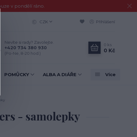
e v pondělí ráno.
CZK
Přihlášení
Nevíte si rady? Zavolejte.
0
ks
+420 734 380 930
0 Kč
(Po-Ne, 8-20 hod.)
POMŮCKY
ALBA A DIÁŘE
Více
pky
ers - samolepky