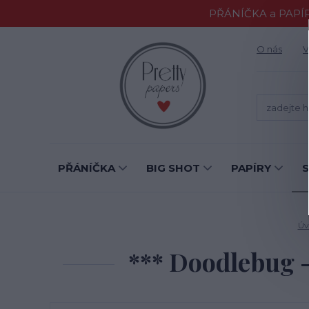
PŘÁNÍČKA a PAPÍR
O nás
V
PŘÁNÍČKA
BIG SHOT
PAPÍRY
Úv
*** Doodlebug 