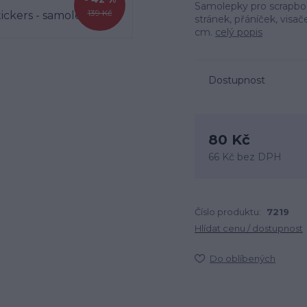
Samolepky pro scrapbo
139 Kč
stránek, přáníček, visač
cm.
celý popis
Dostupnost
80 Kč
66 Kč
bez DPH
Číslo produktu:
7219
Hlídat cenu / dostupnost
Do oblíbených