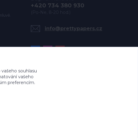
+420 734 380 930
(Po-Ne, 8-20 hod.)
mluvě.
info@prettypapers.cz
 vašeho souhlasu
amatování vašeho
ašim preferencím.