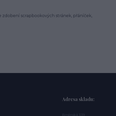
 zdobení scrapbookových stránek, přáníček,
Adresa skladu:
Brněnská 339