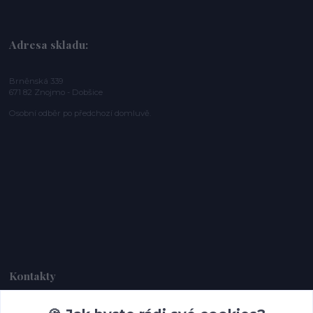
Adresa skladu:
Brněnská 339
671 82 Znojmo - Dobšice
Osobní odběr po předchozí domluvě.
Kontakty
Dagmar Handlová