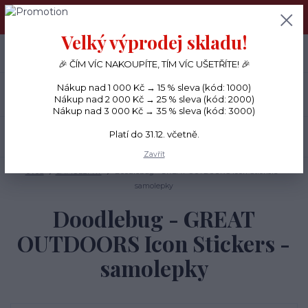
PŘÁNÍČKA a PAPÍROVÉ DÁRKY odesílám každý den, KREATIVNÍ
MATERIÁL pouze v pondělí ráno.
Velký výprodej skladu!
+420 734 380 930
0
ks
CZK
0 Kč
(Po-Ne, 8-20 hod.)
🎉 ČÍM VÍC NAKOUPÍTE, TÍM VÍC UŠETŘÍTE! 🎉
Nákup nad 1 000 Kč → 15 % sleva (kód: 1000)
Menu
Nákup nad 2 000 Kč → 25 % sleva (kód: 2000)
Nákup nad 3 000 Kč → 35 % sleva (kód: 3000)
Platí do 31.12. včetně.
Hledat
Zavřít
Úvod
SAMOLEPKY
Doodlebug - GREAT OUTDOORS Icon Stickers -
samolepky
Doodlebug - GREAT
OUTDOORS Icon Stickers -
samolepky