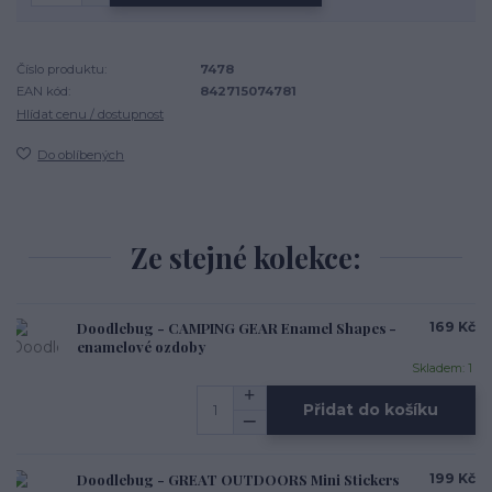
Číslo produktu:
7478
EAN kód:
842715074781
Hlídat cenu / dostupnost
Do oblíbených
Ze stejné kolekce:
Doodlebug - CAMPING GEAR Enamel Shapes -
169 Kč
enamelové ozdoby
Skladem: 1
Přidat do košíku
Doodlebug - GREAT OUTDOORS Mini Stickers
199 Kč