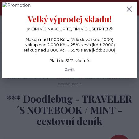
PŘÁNÍČKA a PAPÍROVÉ DÁRKY odesílám každý den, KREATIVNÍ
MATERIÁL pouze v pondělí ráno.
Velký výprodej skladu!
+420 734 380 930
0
ks
CZK
0 Kč
(Po-Ne, 8-20 hod.)
🎉 ČÍM VÍC NAKOUPÍTE, TÍM VÍC UŠETŘÍTE! 🎉
Nákup nad 1 000 Kč → 15 % sleva (kód: 1000)
Menu
Nákup nad 2 000 Kč → 25 % sleva (kód: 2000)
Nákup nad 3 000 Kč → 35 % sleva (kód: 3000)
Platí do 31.12. včetně.
Hledat
Zavřít
Úvod
ALBA A DIÁŘE
*** Doodlebug - TRAVELER´S NOTEBOOK / MINT -
cestovní deník
*** Doodlebug - TRAVELER
´S NOTEBOOK / MINT -
cestovní deník