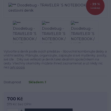
- 39 %
1 149 Kč
Vytvořte si deník podle svých představ - libovolně kombinujte desky a
vnitřní sešitky. Plánujte, organizujte, zapisujte si své myšlenky, pocity,
své cíle... Díky své velikosti je deník také ideálním společníkem na
cesty. Všechny okamžiky můžete ihned zaznamenat a už nikdy nic
nez
celý popis
Dostupnost
Skladem: 1
700 Kč
579 Kč
bez DPH