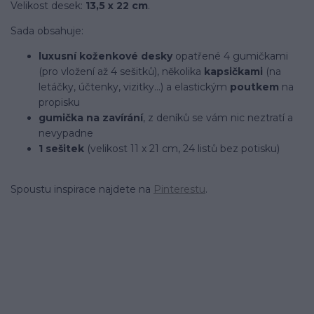
Velikost desek:
13,5 x 22 cm
.
Sada obsahuje:
luxusní koženkové desky
opatřené 4 gumičkami
(pro vložení až 4 sešitků), několika
kapsičkami
(na
letáčky, účtenky, vizitky...) a elastickým
poutkem
na
propisku
gumička na zavírání
, z deníků se vám nic neztratí a
nevypadne
1 sešitek
(velikost 11 x 21 cm, 24 listů bez potisku)
Spoustu inspirace najdete na
Pinterestu
.