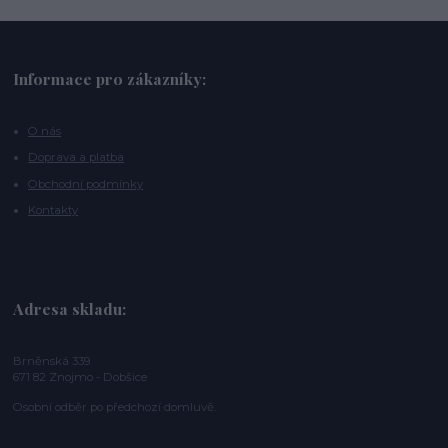
Informace pro zákazníky:
O nás
Doprava a platba
Obchodní podmínky
Kontakty
Adresa skladu:
Brněnská 339
671 82 Znojmo - Dobšice
Osobní odběr po předchozí domluvě.