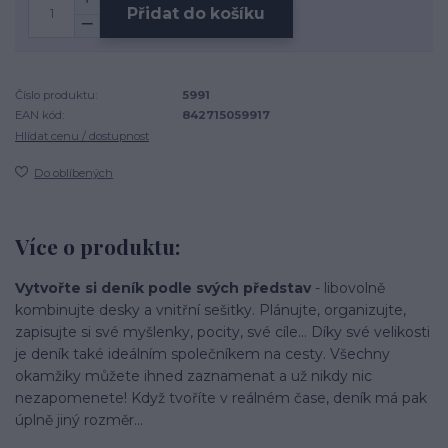
Přidat do košíku
Číslo produktu:
5991
EAN kód:
842715059917
Hlídat cenu / dostupnost
Do oblíbených
Více o produktu:
Vytvořte si deník podle svých představ
- libovolně
kombinujte desky a vnitřní sešitky. Plánujte, organizujte,
zapisujte si své myšlenky, pocity, své cíle... Díky své velikosti
je deník také ideálním společníkem na cesty. Všechny
okamžiky můžete ihned zaznamenat a už nikdy nic
nezapomenete! Když tvoříte v reálném čase, deník má pak
úplně jiný rozměr...