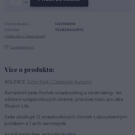
Číslo produktu:
CAU158016
EAN kód:
752830042872
Hlídat cenu / dostupnost
Do oblíbených
Více o produktu:
KOLEKCE:
Echo Park / Celebrate Autumn
Kompletní sada čtvrtek scrapbooking a cardmaking - ke
zdobení scrapbookových stránek, přáníček nebo pro alba
Project Life.
Sada obsahuje 12 scrapbookových čtvrtek s oboustranným
potiskem a 1 arch samolepek.
Acid & lignin free, archivální kvalita.