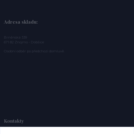
Adresa skladu:
Brněnská 339
671 82 Znojmo - Dobšice
Osobní odběr po předchozí domluvě.
Kontakty