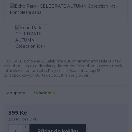
KOLEKCE: Echo Park / Celebrate AutumnKompletní sada čtvrtek
scrapbooking a cardmaking - ke zdobení scrapbookových stránek,
přáníček nebo pro alba Project Life. Sada obsahuje 12
scrapbookových čtvrtek s oboustran
celý popis
Dostupnost
Skladem: 1
399 Kč
330 Kč
bez DPH
Přidat do košíku