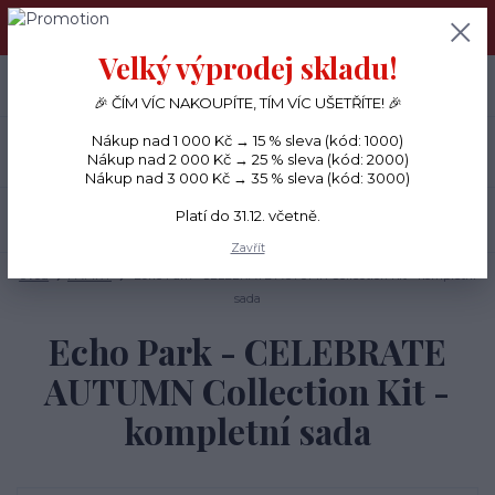
PŘÁNÍČKA a PAPÍROVÉ DÁRKY odesílám každý den, KREATIVNÍ
MATERIÁL pouze v pondělí ráno.
Velký výprodej skladu!
+420 734 380 930
0
ks
CZK
0 Kč
(Po-Ne, 8-20 hod.)
🎉 ČÍM VÍC NAKOUPÍTE, TÍM VÍC UŠETŘÍTE! 🎉
Nákup nad 1 000 Kč → 15 % sleva (kód: 1000)
Menu
Nákup nad 2 000 Kč → 25 % sleva (kód: 2000)
Nákup nad 3 000 Kč → 35 % sleva (kód: 3000)
Platí do 31.12. včetně.
Hledat
Zavřít
Úvod
PAPÍRY
Echo Park - CELEBRATE AUTUMN Collection Kit - kompletní
sada
Echo Park - CELEBRATE
AUTUMN Collection Kit -
kompletní sada