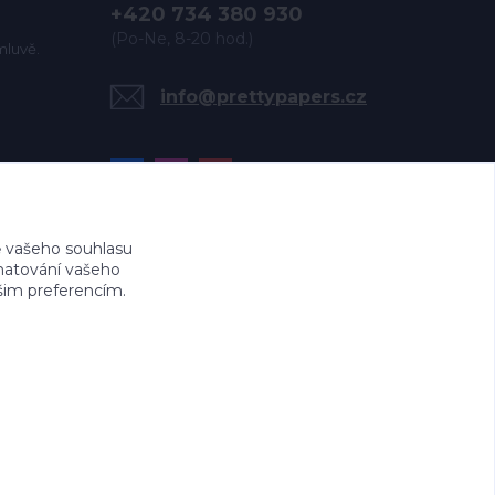
+420 734 380 930
(Po-Ne, 8-20 hod.)
mluvě.
info@prettypapers.cz
 vašeho souhlasu
amatování vašeho
ašim preferencím.