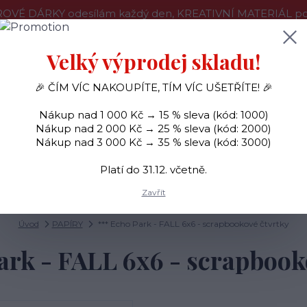
OVÉ DÁRKY odesílám každý den, KREATIVNÍ MATERIÁL pouz
še o nákupu
Kontakty
Doprava a platba
Velký výprodej skladu!
🎉 ČÍM VÍC NAKOUPÍTE, TÍM VÍC UŠETŘÍTE! 🎉
Hledat
Nákup nad 1 000 Kč → 15 % sleva (kód: 1000)
Nákup nad 2 000 Kč → 25 % sleva (kód: 2000)
Nákup nad 3 000 Kč → 35 % sleva (kód: 3000)
SAMOLEPKY
OZDOBY
RAZÍTKA
BARVY
Platí do 31.12. včetně.
Zavřít
Úvod
PAPÍRY
*** Echo Park - FALL 6x6 - scrapbookové čtvrtky
ark - FALL 6x6 - scrapbook