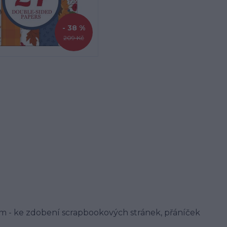
- 38 %
209 Kč
m - ke zdobení scrapbookových stránek, přáníček