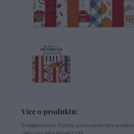
Více o produktu:
Scrapbookové čtvrtky s oboustranným potiske
nebo pro alba Project Life.