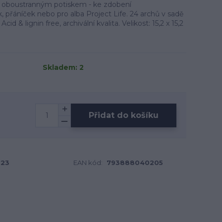
s oboustranným potiskem - ke zdobení
 přáníček nebo pro alba Project Life. 24 archů v sadě
cid & lignin free, archivální kvalita. Velikost: 15,2 x 15,2
Skladem: 2
Přidat do košíku
023
EAN kód:
793888040205