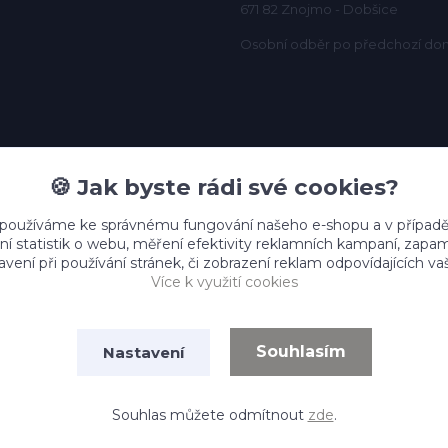
671 82 Znojmo - Dobšice
Osobní odběr po předchozí do
🍪 Jak byste rádi své cookies?
 používáme ke správnému fungování našeho e-shopu a v případě
ní statistik o webu, měření efektivity reklamních kampaní, zap
vení při používání stránek, či zobrazení reklam odpovídajících v
Více k využití cookies
Souhlasím
Nastavení
Vytvořeno na
Eshop-rychle.cz
Souhlas můžete odmítnout
zde
.