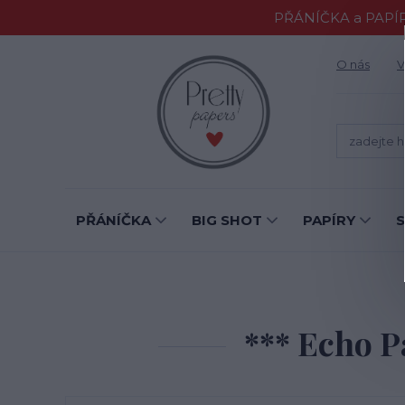
PŘÁNÍČKA a PAPÍR
O nás
V
PŘÁNÍČKA
BIG SHOT
PAPÍRY
*** Echo P