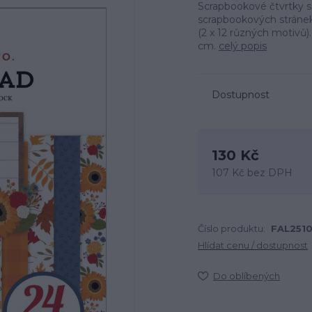
Scrapbookové čtvrtky 
scrapbookových stránek,
(2 x 12 různých motivů). A
cm.
celý popis
Dostupnost
130 Kč
107 Kč
bez DPH
Číslo produktu:
FAL251
Hlídat cenu / dostupnost
Do oblíbených