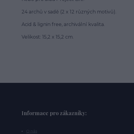
24 archů v sadě (2 x 12 různých motivů).
Acid & lignin free, archivální kvalita.
Velikost: 15,2 x 15,2 cm.
Informace pro zákazníky:
O nás