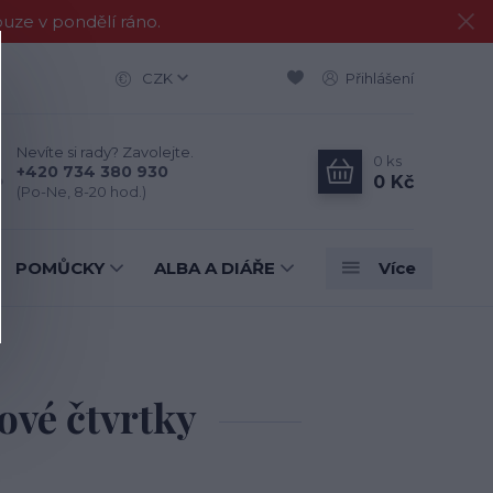
e v pondělí ráno.
CZK
Přihlášení
Nevíte si rady? Zavolejte.
0
ks
+420 734 380 930
0 Kč
(Po-Ne, 8-20 hod.)
POMŮCKY
ALBA A DIÁŘE
Více
ové čtvrtky