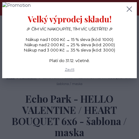
PŘÁNÍČKA a PAPÍROVÉ DÁRKY odesílám každý den, KREATIVNÍ
MATERIÁL pouze v pondělí ráno.
Velký výprodej skladu!
+420 734 380 930
0
ks
CZK
0 Kč
(Po-Ne, 8-20 hod.)
🎉 ČÍM VÍC NAKOUPÍTE, TÍM VÍC UŠETŘÍTE! 🎉
Nákup nad 1 000 Kč → 15 % sleva (kód: 1000)
Menu
Nákup nad 2 000 Kč → 25 % sleva (kód: 2000)
Nákup nad 3 000 Kč → 35 % sleva (kód: 3000)
Platí do 31.12. včetně.
Hledat
Zavřít
Úvod
POMŮCKY
Echo Park - HELLO VALENTINE / HEART BOUQUET 6x6 -
šablona / maska
Echo Park - HELLO
VALENTINE / HEART
BOUQUET 6x6 - šablona /
maska