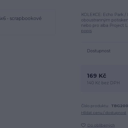
KOLEKCE: Echo Park / I
oboustranným potiskem
nebo pro alba Project Li
popis
Dostupnost
169 Kč
140 Kč
bez DPH
Číslo produktu:
TBG200
Hlídat cenu / dostupnost
Do oblíbených