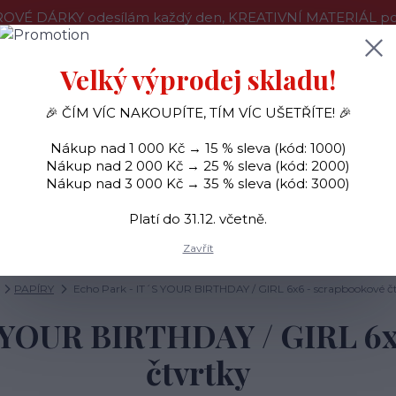
OVÉ DÁRKY odesílám každý den, KREATIVNÍ MATERIÁL pouz
še o nákupu
Kontakty
Doprava a platba
Velký výprodej skladu!
🎉 ČÍM VÍC NAKOUPÍTE, TÍM VÍC UŠETŘÍTE! 🎉
Hledat
Nákup nad 1 000 Kč → 15 % sleva (kód: 1000)
Nákup nad 2 000 Kč → 25 % sleva (kód: 2000)
Nákup nad 3 000 Kč → 35 % sleva (kód: 3000)
SAMOLEPKY
OZDOBY
RAZÍTKA
BARVY
Platí do 31.12. včetně.
Zavřít
PAPÍRY
Echo Park - IT´S YOUR BIRTHDAY / GIRL 6x6 - scrapbookové č
S YOUR BIRTHDAY / GIRL 6x
čtvrtky