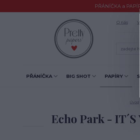
PŘÁNÍČKA a PAPÍR
O nás
V
PŘÁNÍČKA
BIG SHOT
PAPÍRY
Úvod
Echo Park - IT´