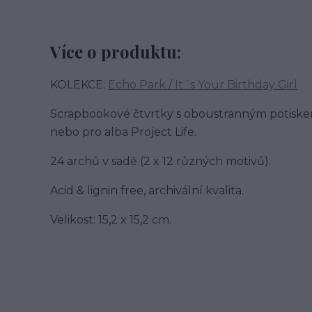
Více o produktu:
KOLEKCE:
Echo Park / It´s Your Birthday Girl
Scrapbookové čtvrtky s oboustranným potiske
nebo pro alba Project Life.
24 archů v sadě (2 x 12 různých motivů).
Acid & lignin free, archivální kvalita.
Velikost: 15,2 x 15,2 cm.