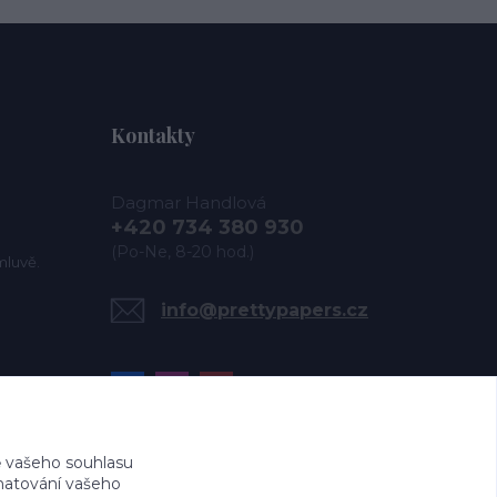
Kontakty
Dagmar Handlová
+420 734 380 930
(Po-Ne, 8-20 hod.)
mluvě.
info@prettypapers.cz
 vašeho souhlasu
amatování vašeho