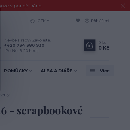
e v pondělí ráno.
CZK
Přihlášení
Nevíte si rady? Zavolejte.
0
ks
+420 734 380 930
0 Kč
(Po-Ne, 8-20 hod.)
POMŮCKY
ALBA A DIÁŘE
Více
tvrtky
6 - scrapbookové