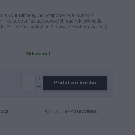
t´s Your Birthday GirlScrapbookové čtvrtky s
 - ke zdobení scrapbookových stránek, přáníček
fe. 24 archů v sadě (2 x 12 různých motivů). Aci
celý
Skladem: 1
Přidat do košíku
023
EAN kód:
644216275168