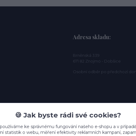
Adresa skladu:
Brněnská 339
671 82 Znojmo - Dobšice
Osobní odběr po předchozí do
🍪 Jak byste rádi své cookies?
 používáme ke správnému fungování našeho e-shopu a v případě
ní statistik o webu, měření efektivity reklamních kampaní, zap