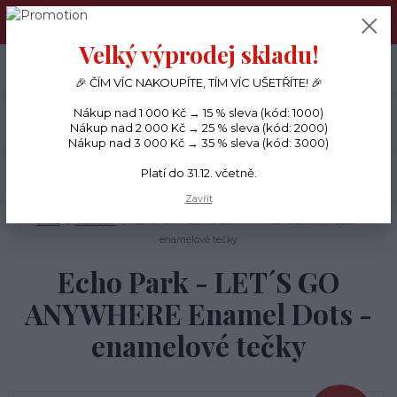
PŘÁNÍČKA a PAPÍROVÉ DÁRKY odesílám každý den, KREATIVNÍ
MATERIÁL pouze v pondělí ráno.
Velký výprodej skladu!
+420 734 380 930
0
ks
CZK
0 Kč
(Po-Ne, 8-20 hod.)
🎉 ČÍM VÍC NAKOUPÍTE, TÍM VÍC UŠETŘÍTE! 🎉
Nákup nad 1 000 Kč → 15 % sleva (kód: 1000)
Menu
Nákup nad 2 000 Kč → 25 % sleva (kód: 2000)
Nákup nad 3 000 Kč → 35 % sleva (kód: 3000)
Platí do 31.12. včetně.
Hledat
Zavřít
Úvod
OZDOBY
Echo Park - LET´S GO ANYWHERE Enamel Dots -
enamelové tečky
Echo Park - LET´S GO
ANYWHERE Enamel Dots -
enamelové tečky