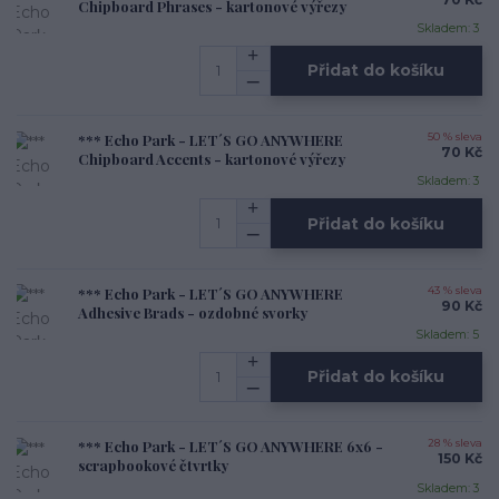
Chipboard Phrases - kartonové výřezy
Skladem: 3
Přidat do košíku
*** Echo Park - LET´S GO ANYWHERE
50 % sleva
70 Kč
Chipboard Accents - kartonové výřezy
Skladem: 3
Přidat do košíku
*** Echo Park - LET´S GO ANYWHERE
43 % sleva
90 Kč
Adhesive Brads - ozdobné svorky
Skladem: 5
Přidat do košíku
*** Echo Park - LET´S GO ANYWHERE 6x6 -
28 % sleva
150 Kč
scrapbookové čtvrtky
Skladem: 3