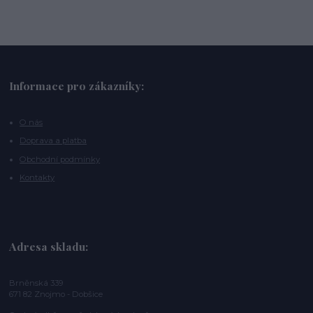
Informace pro zákazníky:
O nás
Doprava a platba
Obchodní podmínky
Kontakty
Adresa skladu:
Brněnská 339
671 82 Znojmo - Dobšice