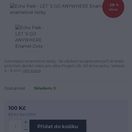
- 28 %
139 Kč
Samolepicí enamelové tečky - ke zdobení scrapbookových stránek,
přáníček, deníků nebo pro alba Project Life. 60 ks na archu. Velikost:
4 - 8 mm.
celý popis
Dostupnost
Skladem: 3
100 Kč
83 Kč
bez DPH
Přidat do košíku