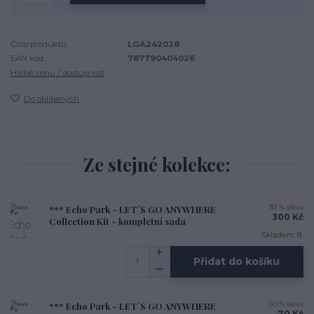
Číslo produktu:
LGA242028
EAN kód:
787790404026
Hlídat cenu / dostupnost
Do oblíbených
Ze stejné kolekce:
*** Echo Park - LET´S GO ANYWHERE
30 % sleva
300 Kč
Collection Kit - kompletní sada
Skladem: 8
Přidat do košíku
*** Echo Park - LET´S GO ANYWHERE
50 % sleva
70 Kč