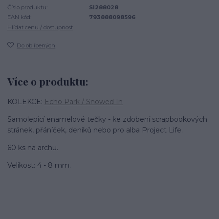
Číslo produktu:
SI288028
EAN kód:
793888098596
Hlídat cenu / dostupnost
Do oblíbených
Více o produktu:
KOLEKCE:
Echo Park / Snowed In
Samolepicí enamelové tečky - ke zdobení scrapbookových
stránek, přáníček, deníků nebo pro alba Project Life.
60 ks na archu.
Velikost: 4 - 8 mm.