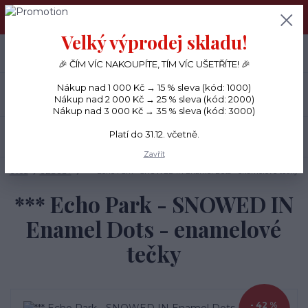
PŘÁNÍČKA a PAPÍROVÉ DÁRKY odesílám každý den, KREATIVNÍ
MATERIÁL pouze v pondělí ráno.
Velký výprodej skladu!
+420 734 380 930
0
ks
CZK
0 Kč
(Po-Ne, 8-20 hod.)
🎉 ČÍM VÍC NAKOUPÍTE, TÍM VÍC UŠETŘÍTE! 🎉
Nákup nad 1 000 Kč → 15 % sleva (kód: 1000)
Menu
Nákup nad 2 000 Kč → 25 % sleva (kód: 2000)
Nákup nad 3 000 Kč → 35 % sleva (kód: 3000)
Platí do 31.12. včetně.
Hledat
Zavřít
Úvod
OZDOBY
*** Echo Park - SNOWED IN Enamel Dots - enamelové tečky
*** Echo Park - SNOWED IN
Enamel Dots - enamelové
tečky
- 42 %