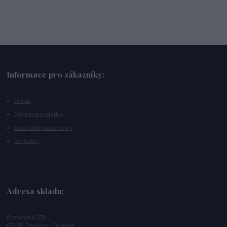
Informace pro zákazníky:
O nás
Doprava a platba
Obchodní podmínky
Kontakty
Adresa skladu:
Brněnská 339
671 82 Znojmo - Dobšice