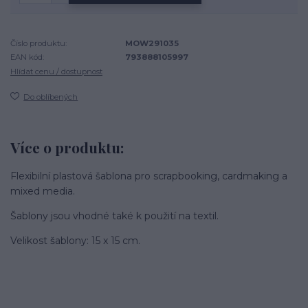
Číslo produktu:
MOW291035
EAN kód:
793888105997
Hlídat cenu / dostupnost
Do oblíbených
Více o produktu:
Flexibilní plastová šablona pro scrapbooking, cardmaking a
mixed media.
Šablony jsou vhodné také k použití na textil.
Velikost šablony: 15 x 15 cm.