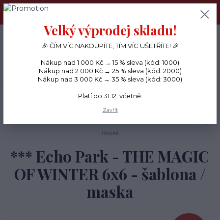
PŘÁNÍČKA a PAPÍROVÉ DÁRKY odesílám každý den, KREATIVNÍ
MATERIÁL pouze v pondělí ráno.
Velký výprodej skladu!
+420 734 380 930
0
ks
CZK
0 Kč
(Po-Ne, 8-20 hod.)
🎉 ČÍM VÍC NAKOUPÍTE, TÍM VÍC UŠETŘÍTE! 🎉
Nákup nad 1 000 Kč → 15 % sleva (kód: 1000)
Menu
Nákup nad 2 000 Kč → 25 % sleva (kód: 2000)
Nákup nad 3 000 Kč → 35 % sleva (kód: 3000)
Platí do 31.12. včetně.
Hledat
Zavřít
Úvod
POMŮCKY
*** Echo Park - THE MAGIC OF WINTER 6x6 - šablona /
maska
*** Echo Park - THE MAGIC
OF WINTER 6x6 - šablona /
maska