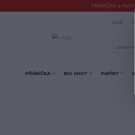
PŘÁNÍČKA a PAPÍR
O nás
V
PŘÁNÍČKA
BIG SHOT
PAPÍRY