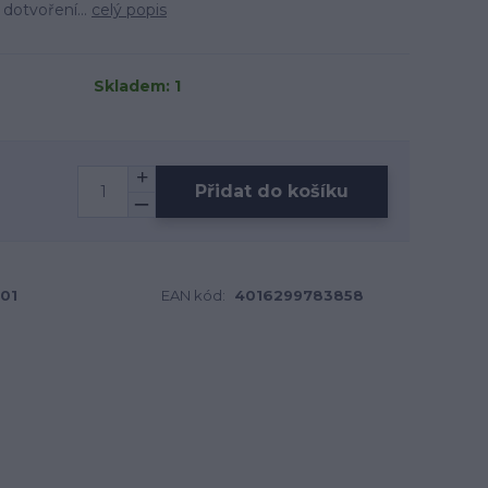
 dotvoření...
celý popis
Skladem: 1
Přidat do košíku
01
EAN kód:
4016299783858