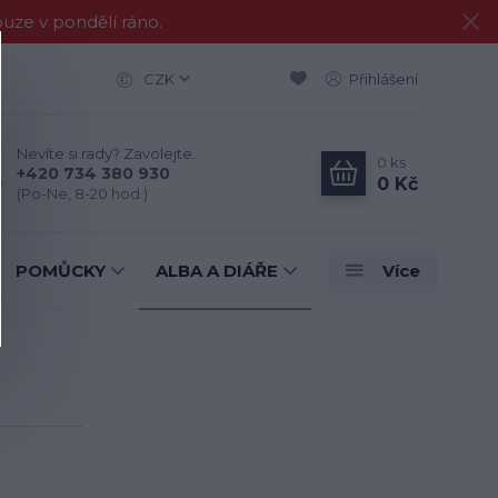
e v pondělí ráno.
CZK
Přihlášení
Nevíte si rady? Zavolejte.
0
ks
+420 734 380 930
0 Kč
(Po-Ne, 8-20 hod.)
POMŮCKY
ALBA A DIÁŘE
Více