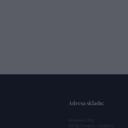
Adresa skladu:
Brněnská 339
671 82 Znojmo - Dobšice