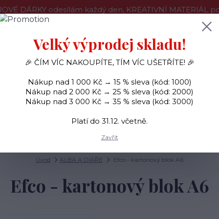
OVÉ DÁRKY odesílám každý den, KREATIVNÍ MATERIÁL pouz
še o nákupu
Kontakty
Doprava a platba
Velký výprodej skladu!
🎉 ČÍM VÍC NAKOUPÍTE, TÍM VÍC UŠETŘÍTE! 🎉
Hledat
Nákup nad 1 000 Kč → 15 % sleva (kód: 1000)
Nákup nad 2 000 Kč → 25 % sleva (kód: 2000)
Nákup nad 3 000 Kč → 35 % sleva (kód: 3000)
SAMOLEPKY
OZDOBY
RAZÍTKA
BARVY
Platí do 31.12. včetně.
Zavřít
Úvod
ALBA A DIÁŘE
Efco - kartonový blok A6
Efco - kartonový blok A6