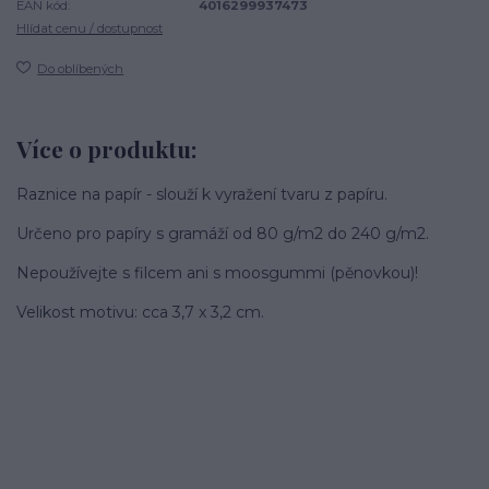
EAN kód:
4016299937473
Hlídat cenu / dostupnost
Do oblíbených
Více o produktu:
Raznice na papír - slouží k vyražení tvaru z papíru.
Určeno pro papíry s gramáží od 80 g/m2 do 240 g/m2.
Nepoužívejte s filcem ani s moosgummi (pěnovkou)!
Velikost motivu: cca 3,7 x 3,2 cm.