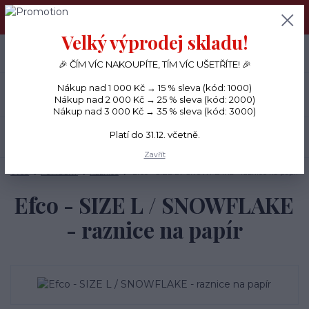
PŘÁNÍČKA a PAPÍROVÉ DÁRKY odesílám každý den, KREATIVNÍ
MATERIÁL pouze v pondělí ráno.
Velký výprodej skladu!
+420 734 380 930
0
ks
CZK
0 Kč
(Po-Ne, 8-20 hod.)
🎉 ČÍM VÍC NAKOUPÍTE, TÍM VÍC UŠETŘÍTE! 🎉
Nákup nad 1 000 Kč → 15 % sleva (kód: 1000)
Menu
Nákup nad 2 000 Kč → 25 % sleva (kód: 2000)
Nákup nad 3 000 Kč → 35 % sleva (kód: 3000)
Platí do 31.12. včetně.
Hledat
Zavřít
Úvod
POMŮCKY
Raznice
Efco - SIZE L / SNOWFLAKE - raznice na papír
Efco - SIZE L / SNOWFLAKE
- raznice na papír