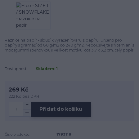
Raznice na papír - slouží k vyražení tvaru z papíru. Určeno pro
papíry s gramáží od 80 g/m2 do 240 g/m2. Nepoužívejte s filcem ani s
moosgummi (pěnovkou)! Velikost motivu: cca 3,7 x 3,2 cm.
celý popis
Dostupnost
Skladem: 1
269 Kč
222 Kč
bez DPH
Přidat do košíku
Číslo produktu:
1793118