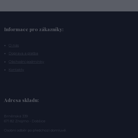
Informace pro zákazníky:
O nás
Doprava a platba
Obchodní podmínky
Kontakty
Adresa skladu:
Brněnská 339
671 82 Znojmo - Dobšice
Osobní odběr po předchozí domluvě.