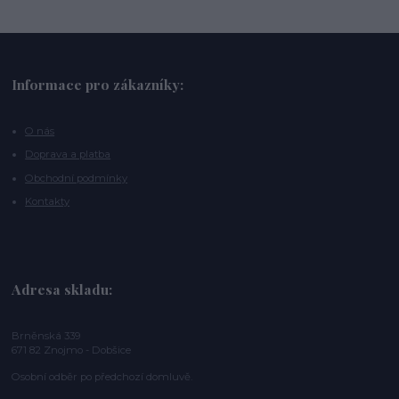
Informace pro zákazníky:
O nás
Doprava a platba
Obchodní podmínky
Kontakty
Adresa skladu:
Brněnská 339
671 82 Znojmo - Dobšice
Osobní odběr po předchozí domluvě.