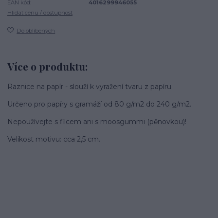
EAN kód:
4016299946055
Hlídat cenu / dostupnost
Do oblíbených
Více o produktu:
Raznice na papír - slouží k vyražení tvaru z papíru.
Určeno pro papíry s gramáží od 80 g/m2 do 240 g/m2.
Nepoužívejte s filcem ani s moosgummi (pěnovkou)!
Velikost motivu: cca 2,5 cm.