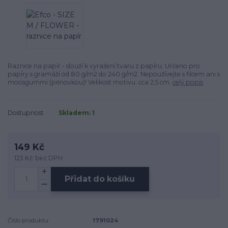
Raznice na papír - slouží k vyražení tvaru z papíru. Určeno pro
papíry s gramáží od 80 g/m2 do 240 g/m2. Nepoužívejte s filcem ani s
moosgummi (pěnovkou)! Velikost motivu: cca 2,5 cm.
celý popis
Dostupnost
Skladem: 1
149 Kč
123 Kč
bez DPH
Přidat do košíku
Číslo produktu:
1791024