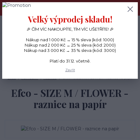
PŘÁNÍČKA a PAPÍROVÉ DÁRKY odesílám každý den, KREATIVNÍ
MATERIÁL pouze v pondělí ráno.
Velký výprodej skladu!
+420 734 380 930
0
ks
CZK
0 Kč
(Po-Ne, 8-20 hod.)
🎉 ČÍM VÍC NAKOUPÍTE, TÍM VÍC UŠETŘÍTE! 🎉
Nákup nad 1 000 Kč → 15 % sleva (kód: 1000)
Menu
Nákup nad 2 000 Kč → 25 % sleva (kód: 2000)
Nákup nad 3 000 Kč → 35 % sleva (kód: 3000)
Platí do 31.12. včetně.
Hledat
Zavřít
Úvod
POMŮCKY
Raznice
Efco - SIZE M / FLOWER - raznice na papír
Efco - SIZE M / FLOWER -
raznice na papír