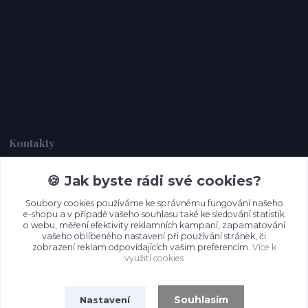
Kontakty
🍪 Jak byste rádi své cookies?
Dagmar Handlová
+420 734 380 930
Soubory cookies používáme ke správnému fungování našeho
(Po-Ne, 8-20 hod.)
e-shopu a v případě vašeho souhlasu také ke sledování statistik
o webu, měření efektivity reklamních kampaní, zapamatování
info@prettypapers.cz
vašeho oblíbeného nastavení při používání stránek, či
zobrazení reklam odpovídajících vašim preferencím.
Více k
využití cookies
Souhlasím
Nastavení