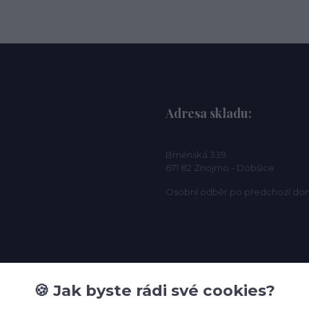
Adresa skladu:
Brněnská 339
671 82 Znojmo - Dobšice
Osobní odběr po předchozí do
🍪 Jak byste rádi své cookies?