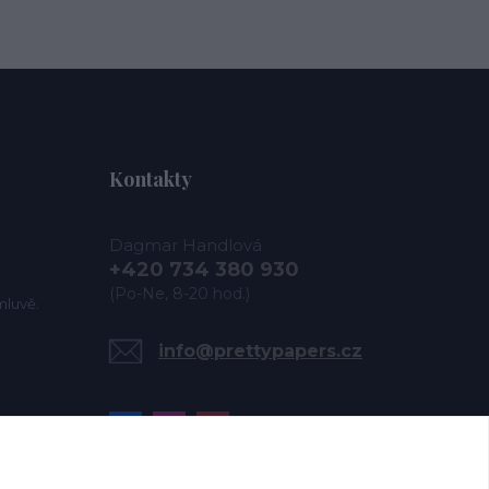
Kontakty
Dagmar Handlová
+420 734 380 930
(Po-Ne, 8-20 hod.)
mluvě.
info@prettypapers.cz