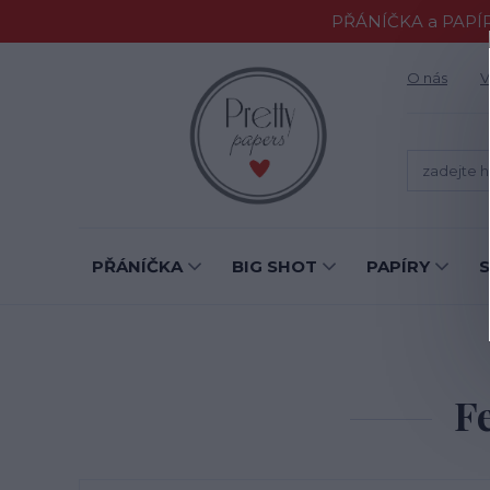
PŘÁNÍČKA a PAPÍR
O nás
V
PŘÁNÍČKA
BIG SHOT
PAPÍRY
F