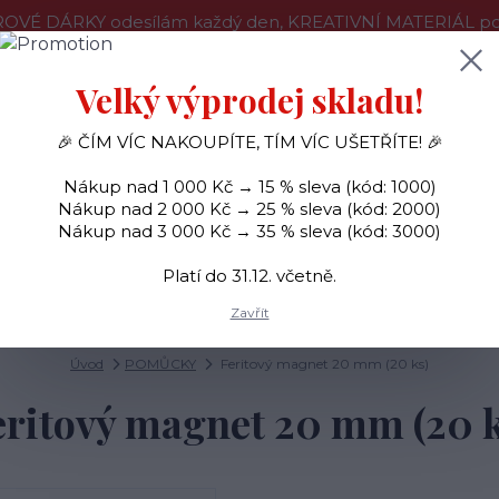
OVÉ DÁRKY odesílám každý den, KREATIVNÍ MATERIÁL pouz
še o nákupu
Kontakty
Doprava a platba
Velký výprodej skladu!
🎉 ČÍM VÍC NAKOUPÍTE, TÍM VÍC UŠETŘÍTE! 🎉
Hledat
Nákup nad 1 000 Kč → 15 % sleva (kód: 1000)
Nákup nad 2 000 Kč → 25 % sleva (kód: 2000)
Nákup nad 3 000 Kč → 35 % sleva (kód: 3000)
SAMOLEPKY
OZDOBY
RAZÍTKA
BARVY
Platí do 31.12. včetně.
Zavřít
Úvod
POMŮCKY
Feritový magnet 20 mm (20 ks)
eritový magnet 20 mm (20 k