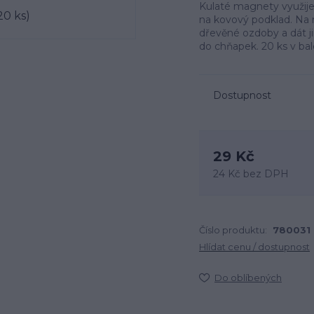
Kulaté magnety využijet
na kovový podklad. Na 
dřevěné ozdoby a dát j
do chňapek. 20 ks v ba
Dostupnost
29 Kč
24 Kč
bez DPH
Číslo produktu:
780031
Hlídat cenu / dostupnost
Do oblíbených