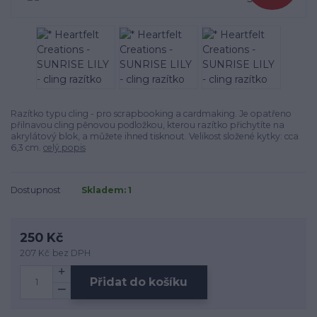
Razítko typu cling - pro scrapbooking a cardmaking. Je opatřeno
přilnavou cling pěnovou podložkou, kterou razítko přichytíte na
akrylátový blok, a můžete ihned tisknout. Velikost složené kytky: cca
6,3 cm.
celý popis
Dostupnost
Skladem: 1
250 Kč
207 Kč
bez DPH
Přidat do košíku