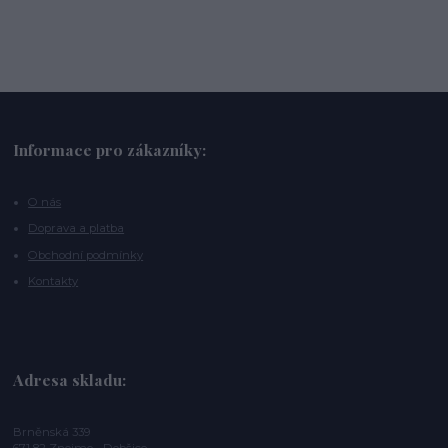
Informace pro zákazníky:
O nás
Doprava a platba
Obchodní podmínky
Kontakty
Adresa skladu:
Brněnská 339
671 82 Znojmo - Dobšice