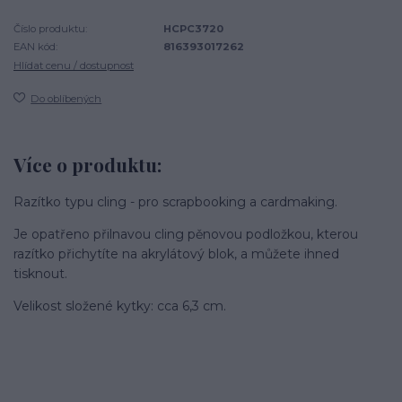
Číslo produktu:
HCPC3720
EAN kód:
816393017262
Hlídat cenu / dostupnost
Do oblíbených
Více o produktu:
Razítko typu cling - pro scrapbooking a cardmaking.
Je opatřeno přilnavou cling pěnovou podložkou, kterou
razítko přichytíte na akrylátový blok, a můžete ihned
tisknout.
Velikost složené kytky: cca 6,3 cm.