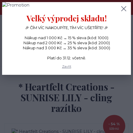
PŘÁNÍČKA a PAPÍROVÉ DÁRKY odesílám každý den, KREATIVNÍ
MATERIÁL pouze v pondělí ráno.
Velký výprodej skladu!
+420 734 380 930
0
ks
CZK
0 Kč
(Po-Ne, 8-20 hod.)
🎉 ČÍM VÍC NAKOUPÍTE, TÍM VÍC UŠETŘÍTE! 🎉
Nákup nad 1 000 Kč → 15 % sleva (kód: 1000)
Menu
Nákup nad 2 000 Kč → 25 % sleva (kód: 2000)
Nákup nad 3 000 Kč → 35 % sleva (kód: 3000)
Hledat
Platí do 31.12. včetně.
Zavřít
Úvod
RAZÍTKA
* Heartfelt Creations - SUNRISE LILY - cling razítko
* Heartfelt Creations -
SUNRISE LILY - cling
razítko
- 54 %
539 Kč