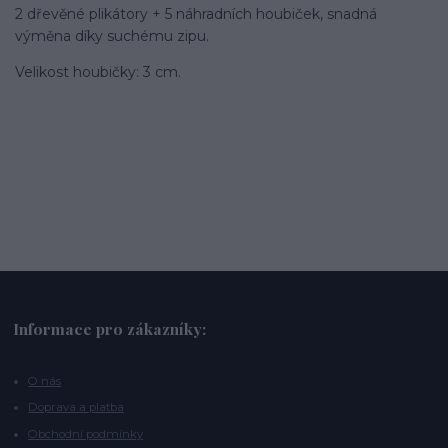
2 dřevěné plikátory + 5 náhradních houbiček, snadná
výměna díky suchému zipu.
Velikost houbičky: 3 cm.
Informace pro zákazníky:
O nás
Doprava a platba
Obchodní podmínky