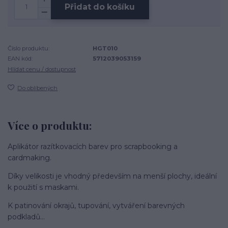
Přidat do košíku
Číslo produktu:
HGT010
EAN kód:
5712039053159
Hlídat cenu / dostupnost
Do oblíbených
Více o produktu:
Aplikátor razítkovacích barev pro scrapbooking a
cardmaking.
Díky velikosti je vhodný především na menší plochy, ideální
k použití s maskami.
K patinování okrajů, tupování, vytváření barevných
podkladů...