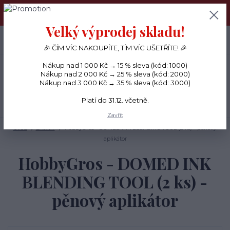
PŘÁNÍČKA a PAPÍROVÉ DÁRKY odesílám každý den, KREATIVNÍ
MATERIÁL pouze v pondělí ráno.
Velký výprodej skladu!
+420 734 380 930
0
ks
CZK
0 Kč
(Po-Ne, 8-20 hod.)
🎉 ČÍM VÍC NAKOUPÍTE, TÍM VÍC UŠETŘÍTE! 🎉
Nákup nad 1 000 Kč → 15 % sleva (kód: 1000)
Menu
Nákup nad 2 000 Kč → 25 % sleva (kód: 2000)
Nákup nad 3 000 Kč → 35 % sleva (kód: 3000)
Platí do 31.12. včetně.
Hledat
Zavřít
Úvod
BARVY
HobbyGros - DOMED INK BLENDING TOOL (2 ks) - pěnový
aplikátor
HobbyGros - DOMED INK
BLENDING TOOL (2 ks) -
pěnový aplikátor