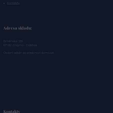
Kontakty
Adresa skladu:
Brněnská 339
671 82 Znojmo - Dobšice
Osobní odběr po předchozí domluvě.
Kontakty