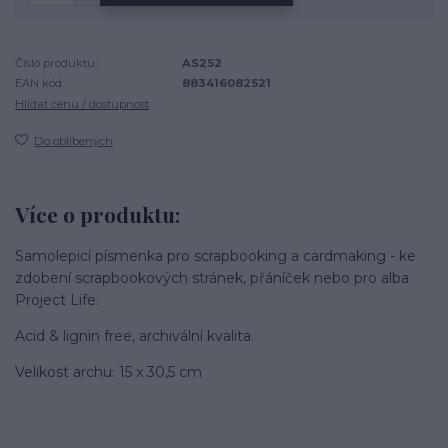
Číslo produktu:
AS252
EAN kód:
883416082521
Hlídat cenu / dostupnost
Do oblíbených
Více o produktu:
Samolepicí písmenka pro scrapbooking a cardmaking - ke
zdobení scrapbookových stránek, přáníček nebo pro alba
Project Life.
Acid & lignin free, archivální kvalita.
Velikost archu: 15 x 30,5 cm