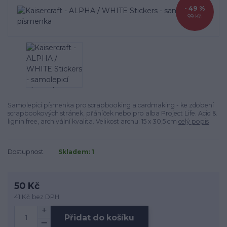
- 49 %
99 Kč
Samolepicí písmenka pro scrapbooking a cardmaking - ke zdobení
scrapbookových stránek, přáníček nebo pro alba Project Life. Acid &
lignin free, archivální kvalita. Velikost archu: 15 x 30,5 cm
celý popis
Dostupnost
Skladem: 1
50 Kč
41 Kč
bez DPH
Přidat do košíku