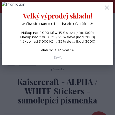
PŘÁNÍČKA a PAPÍROVÉ DÁRKY odesílám každý den, KREATIVNÍ
MATERIÁL pouze v pondělí ráno.
Velký výprodej skladu!
+420 734 380 930
0
ks
CZK
0 Kč
(Po-Ne, 8-20 hod.)
🎉 ČÍM VÍC NAKOUPÍTE, TÍM VÍC UŠETŘÍTE! 🎉
Nákup nad 1 000 Kč → 15 % sleva (kód: 1000)
Menu
Nákup nad 2 000 Kč → 25 % sleva (kód: 2000)
Nákup nad 3 000 Kč → 35 % sleva (kód: 3000)
Platí do 31.12. včetně.
Hledat
Zavřít
Úvod
SAMOLEPKY
Kaisercraft - ALPHA / WHITE Stickers - samolepicí
písmenka
Kaisercraft - ALPHA /
WHITE Stickers -
samolepicí písmenka