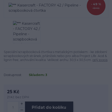
- 49 %
49 Kč
Speciální scrapbooková čtvrtka s metalickým potiskem - ke zdobení
scrapbookových stránek, přáníček nebo pro alba Project Life. Acid &
lignin free, archivální kvalita. Velikost archu: 30,5 x 30,5 cm.
celý popis
Dostupnost
Skladem: 3
25 Kč
21 Kč
bez DPH
Přidat do košíku