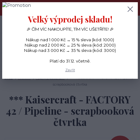
PŘÁNÍČKA a PAPÍROVÉ DÁRKY odesílám každý den, KREATIVNÍ
MATERIÁL pouze v pondělí ráno.
Velký výprodej skladu!
+420 734 380 930
0
ks
CZK
0 Kč
(Po-Ne, 8-20 hod.)
🎉 ČÍM VÍC NAKOUPÍTE, TÍM VÍC UŠETŘÍTE! 🎉
Nákup nad 1 000 Kč → 15 % sleva (kód: 1000)
Menu
Nákup nad 2 000 Kč → 25 % sleva (kód: 2000)
Nákup nad 3 000 Kč → 35 % sleva (kód: 3000)
Platí do 31.12. včetně.
Hledat
Zavřít
Úvod
PAPÍRY
Papíry s potiskem
*** Kaisercraft - FACTORY 42 / Pipeline -
scrapbooková čtvrtka
*** Kaisercraft - FACTORY
42 / Pipeline - scrapbooková
čtvrtka