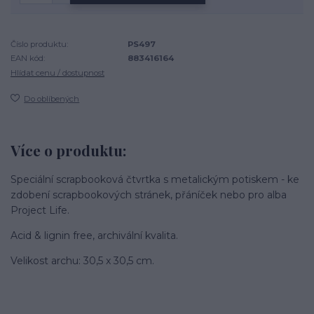
Číslo produktu:
PS497
EAN kód:
883416164
Hlídat cenu / dostupnost
Do oblíbených
Více o produktu:
Speciální scrapbooková čtvrtka s metalickým potiskem - ke
zdobení scrapbookových stránek, přáníček nebo pro alba
Project Life.
Acid & lignin free, archivální kvalita.
Velikost archu: 30,5 x 30,5 cm.