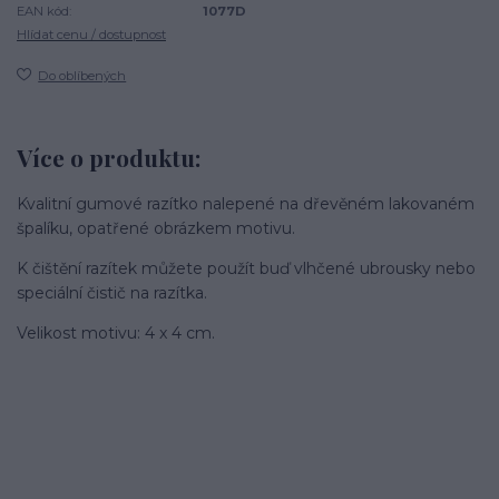
EAN kód:
1077D
Hlídat cenu / dostupnost
Do oblíbených
Více o produktu:
Kvalitní gumové razítko nalepené na dřevěném lakovaném
špalíku, opatřené obrázkem motivu.
K čištění razítek můžete použít buď vlhčené ubrousky nebo
speciální čistič na razítka.
Velikost motivu: 4 x 4 cm.