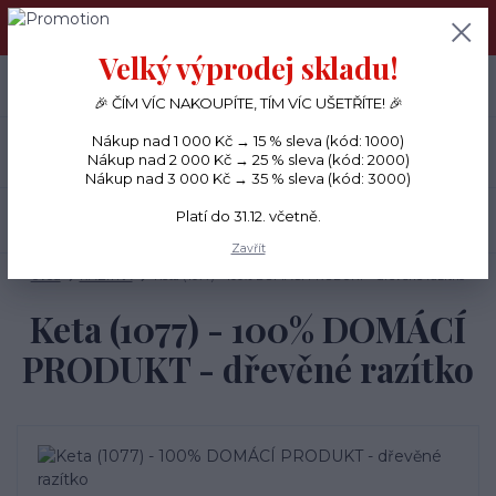
PŘÁNÍČKA a PAPÍROVÉ DÁRKY odesílám každý den, KREATIVNÍ
MATERIÁL pouze v pondělí ráno.
Velký výprodej skladu!
+420 734 380 930
0
ks
CZK
0 Kč
(Po-Ne, 8-20 hod.)
🎉 ČÍM VÍC NAKOUPÍTE, TÍM VÍC UŠETŘÍTE! 🎉
Nákup nad 1 000 Kč → 15 % sleva (kód: 1000)
Menu
Nákup nad 2 000 Kč → 25 % sleva (kód: 2000)
Nákup nad 3 000 Kč → 35 % sleva (kód: 3000)
Platí do 31.12. včetně.
Hledat
Zavřít
Úvod
RAZÍTKA
Keta (1077) - 100% DOMÁCÍ PRODUKT - dřevěné razítko
Keta (1077) - 100% DOMÁCÍ
PRODUKT - dřevěné razítko