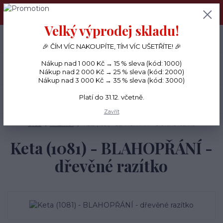
PŘÁNÍČKA a PAPÍROVÉ DÁRKY odesílám každý den, KREATIVNÍ
MATERIÁL pouze v pondělí ráno.
Velký výprodej skladu!
+420 734 380 930
0
ks
CZK
0 Kč
(Po-Ne, 8-20 hod.)
🎉 ČÍM VÍC NAKOUPÍTE, TÍM VÍC UŠETŘÍTE! 🎉
Nákup nad 1 000 Kč → 15 % sleva (kód: 1000)
Menu
Nákup nad 2 000 Kč → 25 % sleva (kód: 2000)
Nákup nad 3 000 Kč → 35 % sleva (kód: 3000)
Platí do 31.12. včetně.
Hledat
Zavřít
Úvod
RAZÍTKA
Keta (1081) - BLAHOPŘÁNÍ - dřevěné razítko
Keta (1081) - BLAHOPŘÁNÍ -
dřevěné razítko