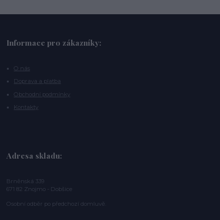
Informace pro zákazníky:
O nás
Doprava a platba
Obchodní podmínky
Kontakty
Adresa skladu:
Brněnská 339
671 82 Znojmo - Dobšice
Osobní odběr po předchozí domluvě.