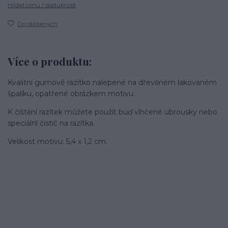
Hlídat cenu / dostupnost
Do oblíbených
Více o produktu:
Kvalitní gumové razítko nalepené na dřevěném lakovaném
špalíku, opatřené obrázkem motivu.
K čištění razítek můžete použít buď vlhčené ubrousky nebo
speciální čistič na razítka.
Velikost motivu: 5,4 x 1,2 cm.