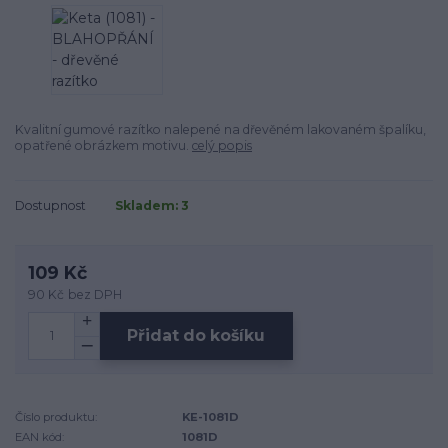
Kvalitní gumové razítko nalepené na dřevěném lakovaném špalíku,
opatřené obrázkem motivu.
celý popis
Dostupnost
Skladem: 3
109 Kč
90 Kč
bez DPH
Přidat do košíku
Číslo produktu:
KE-1081D
EAN kód:
1081D