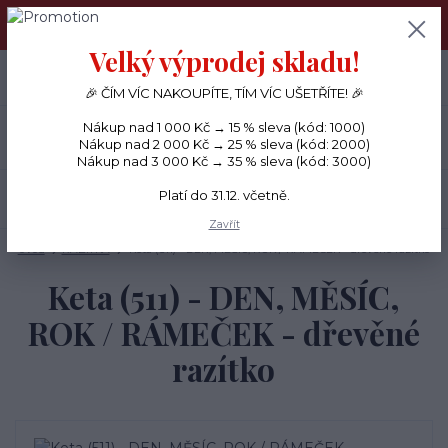
PŘÁNÍČKA a PAPÍROVÉ DÁRKY odesílám každý den, KREATIVNÍ
MATERIÁL pouze v pondělí ráno.
Velký výprodej skladu!
+420 734 380 930
0
ks
CZK
0 Kč
(Po-Ne, 8-20 hod.)
🎉 ČÍM VÍC NAKOUPÍTE, TÍM VÍC UŠETŘÍTE! 🎉
Nákup nad 1 000 Kč → 15 % sleva (kód: 1000)
Menu
Nákup nad 2 000 Kč → 25 % sleva (kód: 2000)
Nákup nad 3 000 Kč → 35 % sleva (kód: 3000)
Platí do 31.12. včetně.
Hledat
Zavřít
Úvod
RAZÍTKA
Keta (511) - DEN, MĚSÍC, ROK / RÁMEČEK - dřevěné razítko
Keta (511) - DEN, MĚSÍC,
ROK / RÁMEČEK - dřevěné
razítko