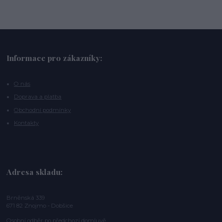
Informace pro zákazníky:
O nás
Doprava a platba
Obchodní podmínky
Kontakty
Adresa skladu:
Brněnská 339
671 82 Znojmo - Dobšice
Osobní odběr po předchozí domluvě.