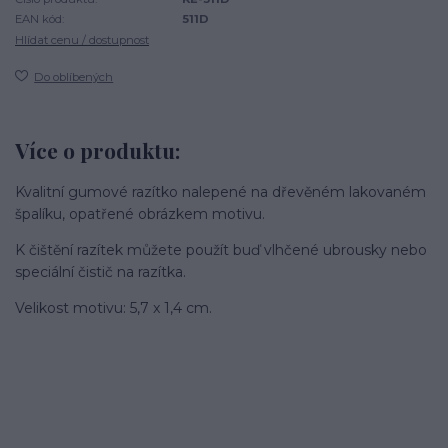
EAN kód:
511D
Hlídat cenu / dostupnost
Do oblíbených
Více o produktu:
Kvalitní gumové razítko nalepené na dřevěném lakovaném
špalíku, opatřené obrázkem motivu.
K čištění razítek můžete použít buď vlhčené ubrousky nebo
speciální čistič na razítka.
Velikost motivu: 5,7 x 1,4 cm.