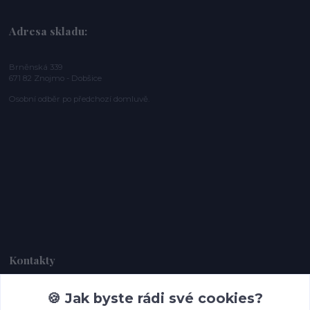
Adresa skladu:
Brněnská 339
671 82 Znojmo - Dobšice
Osobní odběr po předchozí domluvě.
Kontakty
🍪 Jak byste rádi své cookies?
Dagmar Handlová
+420 734 380 930