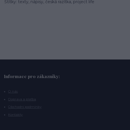
Štítky: texty, nápisy, česká razítka, project life
Informace pro zákazníky:
O nás
Doprava a platba
Obchodní podmínky
Kontakty