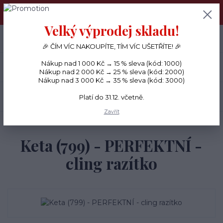
PŘÁNÍČKA a PAPÍROVÉ DÁRKY odesílám každý den, KREATIVNÍ
MATERIÁL pouze v pondělí ráno.
Velký výprodej skladu!
+420 734 380 930
0
ks
CZK
0 Kč
(Po-Ne, 8-20 hod.)
🎉 ČÍM VÍC NAKOUPÍTE, TÍM VÍC UŠETŘÍTE! 🎉
Nákup nad 1 000 Kč → 15 % sleva (kód: 1000)
Menu
Nákup nad 2 000 Kč → 25 % sleva (kód: 2000)
Nákup nad 3 000 Kč → 35 % sleva (kód: 3000)
Hledat
Platí do 31.12. včetně.
Zavřít
Úvod
RAZÍTKA
Keta (799) - PERFEKTNÍ - cling razítko
Keta (799) - PERFEKTNÍ -
cling razítko