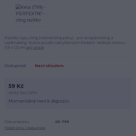
Razítko typu cling (včetně cling pěny) - pro scrapbooking a
cardmaking. Nutno použít s akrylátovým blokem. Velikost motivu:
3,9 x 1,3 cm
celý popis
Dostupnost
Není skladem
59 Kč
49 Kč
bez DPH
Momentálně není k dispozici
Číslo produktu:
KE-799
Hlídat cenu / dostupnost