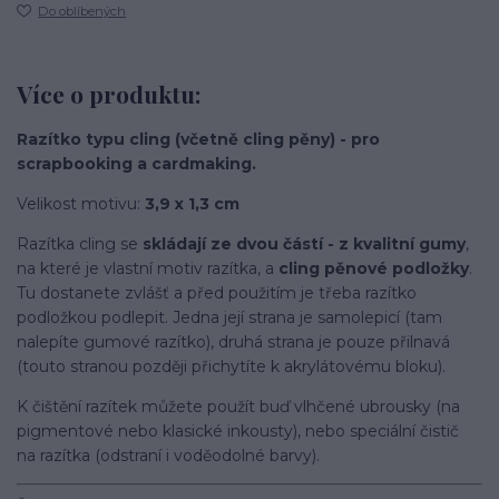
Do oblíbených
Více o produktu:
Razítko typu cling (včetně cling pěny) - pro
scrapbooking a cardmaking.
Velikost motivu:
3,9 x 1,3 cm
Razítka cling se
skládají ze dvou částí - z kvalitní gumy
,
na které je vlastní motiv razítka, a
cling pěnové podložky
.
Tu dostanete zvlášť a před použitím je třeba razítko
podložkou podlepit. Jedna její strana je samolepicí (tam
nalepíte gumové razítko), druhá strana je pouze přilnavá
(touto stranou později přichytíte k akrylátovému bloku).
K čištění razítek můžete použít buď vlhčené ubrousky (na
pigmentové nebo klasické inkousty), nebo speciální čistič
na razítka (odstraní i voděodolné barvy).