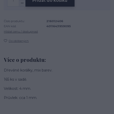
Přidat do košíku
Číslo produktu:
216012406
EAN kód:
4011643959095
Hlídat cenu / dostupnost
Do oblíbených
Více o produktu:
Dřevěné korálky, mix barev.
165 ks v sadě.
Velikost: 4 mm.
Průvlek: cca 1 mm.