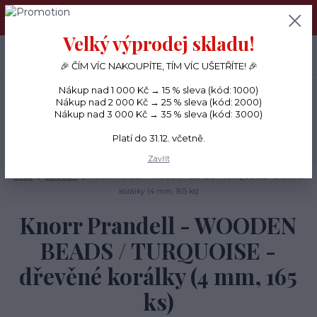
PŘÁNÍČKA a PAPÍROVÉ DÁRKY odesílám každý den, KREATIVNÍ
MATERIÁL pouze v pondělí ráno.
Velký výprodej skladu!
+420 734 380 930
0
ks
CZK
0 Kč
(Po-Ne, 8-20 hod.)
🎉 ČÍM VÍC NAKOUPÍTE, TÍM VÍC UŠETŘÍTE! 🎉
Nákup nad 1 000 Kč → 15 % sleva (kód: 1000)
Menu
Nákup nad 2 000 Kč → 25 % sleva (kód: 2000)
Nákup nad 3 000 Kč → 35 % sleva (kód: 3000)
Platí do 31.12. včetně.
Hledat
Zavřít
Úvod
OZDOBY
Knorr Prandell - WOODEN BEADS / TURQUOISE - dřevěné
korálky (4 mm, 165 ks)
Knorr Prandell - WOODEN
BEADS / TURQUOISE -
dřevěné korálky (4 mm, 165
ks)