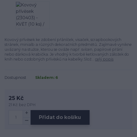
Kovový přívěsek ke zdobení přáníček, visaček, scrapbookových
stránek, minialb a různých dekoračních předmětů. Zajímavě vynikne
uvázaný na stužce, kterou se ováže např. svícen, papírové přání
nebo dárková krabička. Je vhodný k tvorbě ketlovaných záložek do
knih nebo ozdobných přívěsků na kabelky.Slož...
celý popis
Dostupnost
Skladem: 6
25 Kč
21 Kč
bez DPH
Přidat do košíku