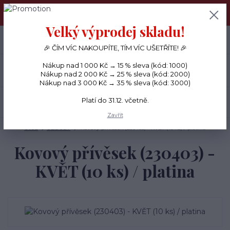
PŘÁNÍČKA a PAPÍROVÉ DÁRKY odesílám každý den, KREATIVNÍ
MATERIÁL pouze v pondělí ráno.
Velký výprodej skladu!
+420 734 380 930
0
ks
CZK
0 Kč
(Po-Ne, 8-20 hod.)
🎉 ČÍM VÍC NAKOUPÍTE, TÍM VÍC UŠETŘÍTE! 🎉
Nákup nad 1 000 Kč → 15 % sleva (kód: 1000)
Menu
Nákup nad 2 000 Kč → 25 % sleva (kód: 2000)
Nákup nad 3 000 Kč → 35 % sleva (kód: 3000)
Platí do 31.12. včetně.
Hledat
Zavřít
Úvod
OZDOBY
Kovový přívěsek (230403) - KVĚT (10 ks) / platina
Kovový přívěsek (230403) -
KVĚT (10 ks) / platina