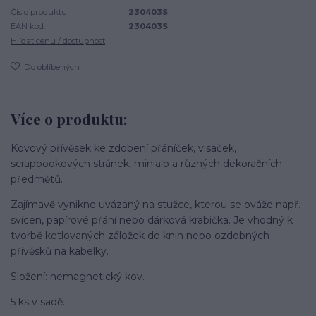
Číslo produktu:
230403S
EAN kód:
230403S
Hlídat cenu / dostupnost
Do oblíbených
Více o produktu:
Kovový přívěsek ke zdobení přáníček, visaček,
scrapbookových stránek, minialb a různých dekoračních
předmětů.
Zajímavě vynikne uvázaný na stužce, kterou se ováže např.
svícen, papírové přání nebo dárková krabička. Je vhodný k
tvorbě ketlovaných záložek do knih nebo ozdobných
přívěsků na kabelky.
Složení: nemagnetický kov.
5 ks v sadě.