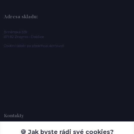
Adresa skladu:
Brněnská 339
671 82 Znojmo - Dobšice
Osobní odběr po předchozí domluvě.
Kontakty
🍪 Jak byste rádi své cookies?
Dagmar Handlová