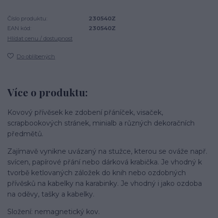
Číslo produktu:
230540Z
EAN kód:
230540Z
Hlídat cenu / dostupnost
Do oblíbených
Více o produktu:
Kovový přívěsek ke zdobení přáníček, visaček,
scrapbookových stránek, minialb a různých dekoračních
předmětů.
Zajímavě vynikne uvázaný na stužce, kterou se ováže např.
svícen, papírové přání nebo dárková krabička. Je vhodný k
tvorbě ketlovaných záložek do knih nebo ozdobných
přívěsků na kabelky na karabinky. Je vhodný i jako ozdoba
na oděvy, tašky a kabelky.
Složení: nemagnetický kov.