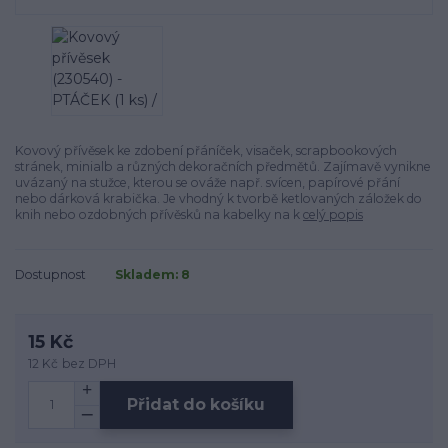
Kovový přívěsek ke zdobení přáníček, visaček, scrapbookových
stránek, minialb a různých dekoračních předmětů. Zajímavě vynikne
uvázaný na stužce, kterou se ováže např. svícen, papírové přání
nebo dárková krabička. Je vhodný k tvorbě ketlovaných záložek do
knih nebo ozdobných přívěsků na kabelky na k
celý popis
Dostupnost
Skladem: 8
15 Kč
12 Kč
bez DPH
Přidat do košíku