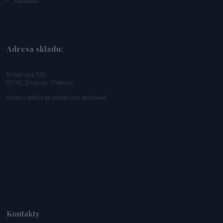
Adresa skladu:
Brněnská 339
671 82 Znojmo - Dobšice
Osobní odběr po předchozí domluvě.
Kontakty