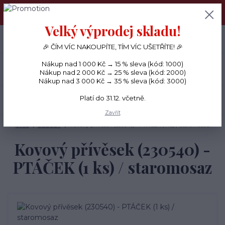
PŘÁNÍČKA a PAPÍROVÉ DÁRKY odesílám každý den, KREATIVNÍ
MATERIÁL pouze v pondělí ráno.
Velký výprodej skladu!
+420 734 380 930
0
ks
CZK
0 Kč
(Po-Ne, 8-20 hod.)
🎉 ČÍM VÍC NAKOUPÍTE, TÍM VÍC UŠETŘÍTE! 🎉
Nákup nad 1 000 Kč → 15 % sleva (kód: 1000)
Menu
Nákup nad 2 000 Kč → 25 % sleva (kód: 2000)
Nákup nad 3 000 Kč → 35 % sleva (kód: 3000)
Platí do 31.12. včetně.
Hledat
Zavřít
Úvod
OZDOBY
Kovový přívěsek (230540) - PTÁČEK (1 ks) / staromosaz
Kovový přívěsek (230540) -
PTÁČEK (1 ks) / staromosaz