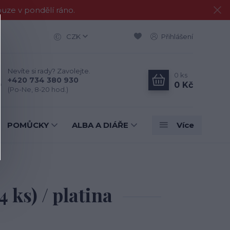
e v pondělí ráno.
CZK
Přihlášení
Nevíte si rady? Zavolejte.
0
ks
+420 734 380 930
0 Kč
(Po-Ne, 8-20 hod.)
POMŮCKY
ALBA A DIÁŘE
Více
 ks) / platina