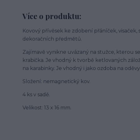
Více o produktu:
Kovový přívěsek ke zdobení přáníček, visaček,
dekoračních předmětů.
Zajímavě vynikne uvázaný na stužce, kterou se
krabička. Je vhodný k tvorbě ketlovaných zál
na karabinky. Je vhodný i jako ozdoba na oděvy,
Složení: nemagnetický kov.
4 ks v sadě.
Velikost: 13 x 16 mm.