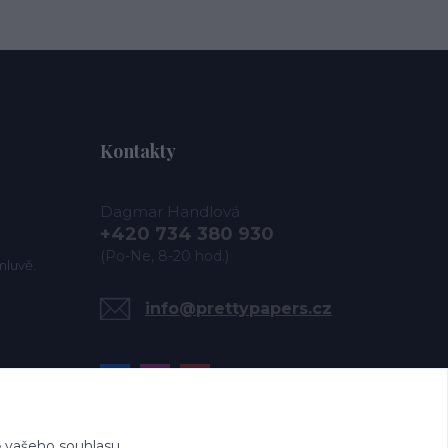
Kontakty
Dagmar Handlová
+420 734 380 930
(Po-Ne, 8-20 hod.)
mluvě.
info@prettypapers.cz
 vašeho souhlasu