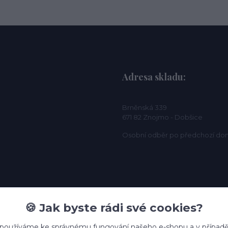
Adresa skladu:
Brněnská 339
671 82 Znojmo - Dobšice
Osobní odběr po předchozí do
🍪 Jak byste rádi své cookies?
 používáme ke správnému fungování našeho e-shopu a v případě