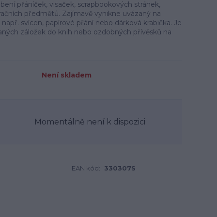
bení přáníček, visaček, scrapbookových stránek,
račních předmětů. Zajímavě vynikne uvázaný na
 např. svícen, papírové přání nebo dárková krabička. Je
aných záložek do knih nebo ozdobných přívěsků na
Není skladem
Momentálně není k dispozici
EAN kód:
330307S