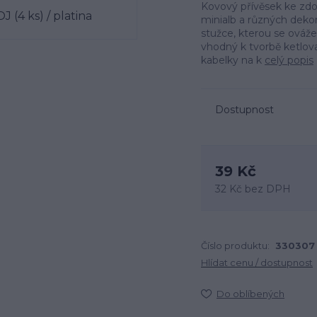
Kovový přívěsek ke zdo
minialb a různých deko
stužce, kterou se ováže
vhodný k tvorbě ketlov
kabelky na k
celý popis
Dostupnost
39 Kč
32 Kč
bez DPH
Číslo produktu:
330307
Hlídat cenu / dostupnost
Do oblíbených