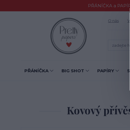
PŘÁNÍČKA a PAPÍR
O nás
V
PŘÁNÍČKA
BIG SHOT
PAPÍRY
Kovový přívěs