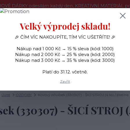
OVÉ DÁRKY odesílám každý den, KREATIVNÍ MATERIÁL pouz
še o nákupu
Kontakty
Doprava a platba
Velký výprodej skladu!
🎉 ČÍM VÍC NAKOUPÍTE, TÍM VÍC UŠETŘÍTE! 🎉
Hledat
Nákup nad 1 000 Kč → 15 % sleva (kód: 1000)
Nákup nad 2 000 Kč → 25 % sleva (kód: 2000)
Nákup nad 3 000 Kč → 35 % sleva (kód: 3000)
SAMOLEPKY
OZDOBY
RAZÍTKA
BARVY
Platí do 31.12. včetně.
Zavřít
Úvod
OZDOBY
Kovový přívěsek (330307) - ŠICÍ STROJ (4 ks) / platina
ek (330307) - ŠICÍ STROJ (4