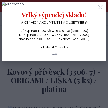
PŘÁNÍČKA a PAPÍROVÉ DÁRKY odesílám každý den, KREATIVNÍ
MATERIÁL pouze v pondělí ráno.
Velký výprodej skladu!
+420 734 380 930
0
ks
CZK
0 Kč
(Po-Ne, 8-20 hod.)
🎉 ČÍM VÍC NAKOUPÍTE, TÍM VÍC UŠETŘÍTE! 🎉
Nákup nad 1 000 Kč → 15 % sleva (kód: 1000)
Menu
Nákup nad 2 000 Kč → 25 % sleva (kód: 2000)
Nákup nad 3 000 Kč → 35 % sleva (kód: 3000)
Platí do 31.12. včetně.
Hledat
Zavřít
Úvod
OZDOBY
Kovový přívěsek (330647) - ORIGAMI / LIŠKA (5 ks) / platina
Kovový přívěsek (330647) -
ORIGAMI / LIŠKA (5 ks) /
platina