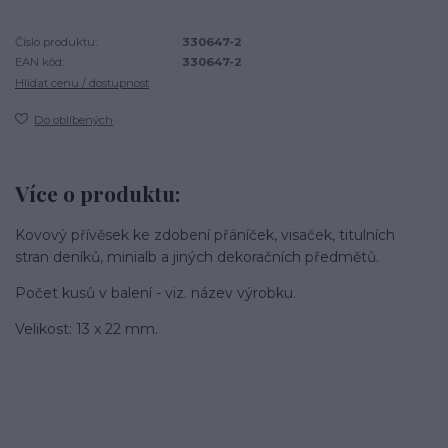
Číslo produktu:
330647-2
EAN kód:
330647-2
Hlídat cenu / dostupnost
Do oblíbených
Více o produktu:
Kovový přívěsek ke zdobení přáníček, visaček, titulních
stran deníků, minialb a jiných dekoračních předmětů.
Počet kusů v balení - viz. název výrobku.
Velikost: 13 x 22 mm.