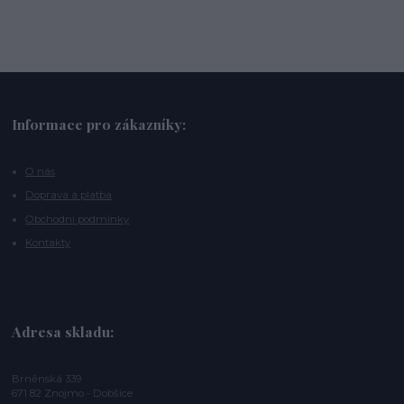
Informace pro zákazníky:
O nás
Doprava a platba
Obchodní podmínky
Kontakty
Adresa skladu:
Brněnská 339
671 82 Znojmo - Dobšice