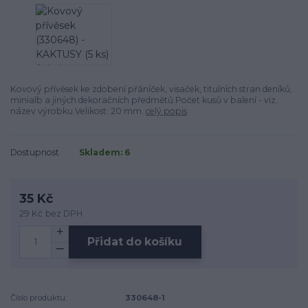
Kovový přívěsek ke zdobení přáníček, visaček, titulních stran deníků,
minialb a jiných dekoračních předmětů.Počet kusů v balení - viz.
název výrobku.Velikost: 20 mm.
celý popis
Dostupnost
Skladem: 6
35 Kč
29 Kč
bez DPH
Přidat do košíku
Číslo produktu:
330648-1