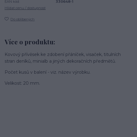
EAN kód:
330648-1
Hlídat cenu / dostupnost
Do oblíbených
Více o produktu:
Kovový přívěsek ke zdobení přáníček, visaček, titulních
stran deníků, minialb a jiných dekoračních předmětů.
Počet kusů v balení - viz. název výrobku.
Velikost: 20 mm.