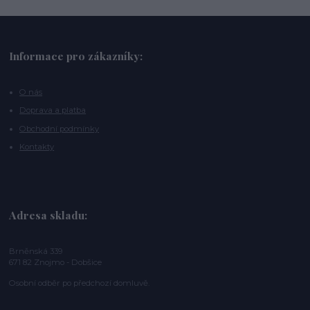
Informace pro zákazníky:
O nás
Doprava a platba
Obchodní podmínky
Kontakty
Adresa skladu:
Brněnská 339
671 82 Znojmo - Dobšice
Osobní odběr po předchozí domluvě.