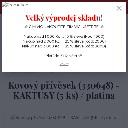
PŘÁNÍČKA a PAPÍROVÉ DÁRKY odesílám každý den, KREATIVNÍ
MATERIÁL pouze v pondělí ráno.
Velký výprodej skladu!
+420 734 380 930
0
ks
CZK
0 Kč
(Po-Ne, 8-20 hod.)
🎉 ČÍM VÍC NAKOUPÍTE, TÍM VÍC UŠETŘÍTE! 🎉
Nákup nad 1 000 Kč → 15 % sleva (kód: 1000)
Menu
Nákup nad 2 000 Kč → 25 % sleva (kód: 2000)
Nákup nad 3 000 Kč → 35 % sleva (kód: 3000)
Platí do 31.12. včetně.
Hledat
Zavřít
Úvod
OZDOBY
Kovový přívěsek (330648) - KAKTUSY (5 ks) / platina
Kovový přívěsek (330648) -
KAKTUSY (5 ks) / platina