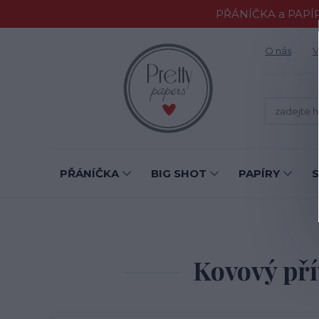
PŘÁNÍČKA a PAPÍR
O nás
V
PŘÁNÍČKA
BIG SHOT
PAPÍRY
Kovový pří