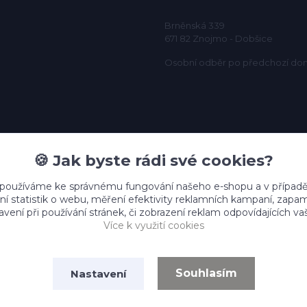
Brněnská 339
671 82 Znojmo - Dobšice
Osobní odběr po předchozí do
🍪 Jak byste rádi své cookies?
 používáme ke správnému fungování našeho e-shopu a v případě
ní statistik o webu, měření efektivity reklamních kampaní, zap
vení při používání stránek, či zobrazení reklam odpovídajících v
Více k využití cookies
Souhlasím
Nastavení
Vytvořeno na
Eshop-rychle.cz