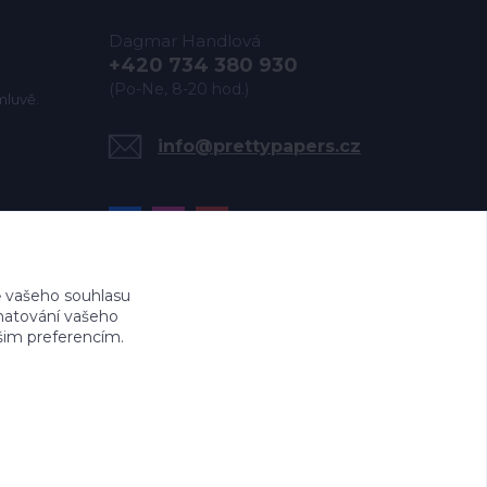
Dagmar Handlová
+420 734 380 930
(Po-Ne, 8-20 hod.)
mluvě.
info@prettypapers.cz
 vašeho souhlasu
amatování vašeho
ašim preferencím.