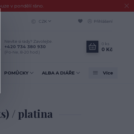
e v pondělí ráno.
CZK
Přihlášení
Nevíte si rady? Zavolejte.
0
ks
+420 734 380 930
0 Kč
(Po-Ne, 8-20 hod.)
POMŮCKY
ALBA A DIÁŘE
Více
) / platina