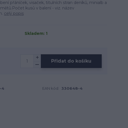
ní přáníček, visaček, titulních stran deníků, minialb a
mětů.Počet kusů v balení - viz. název
m.
celý popis
Skladem: 1
Přidat do košíku
-4
EAN kód:
330648-4