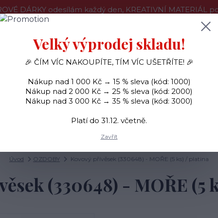
OVÉ DÁRKY odesílám každý den, KREATIVNÍ MATERIÁL pouz
še o nákupu
Kontakty
Doprava a platba
Velký výprodej skladu!
🎉 ČÍM VÍC NAKOUPÍTE, TÍM VÍC UŠETŘÍTE! 🎉
Hledat
Nákup nad 1 000 Kč → 15 % sleva (kód: 1000)
Nákup nad 2 000 Kč → 25 % sleva (kód: 2000)
Nákup nad 3 000 Kč → 35 % sleva (kód: 3000)
SAMOLEPKY
OZDOBY
RAZÍTKA
BARVY
Platí do 31.12. včetně.
Zavřít
Úvod
OZDOBY
Kovový přívěsek (330648) - MOŘE (5 ks) / platina
věsek (330648) - MOŘE (5 ks